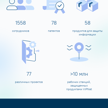
1600
80
60
сотрудников
патентов
продуктов для защиты
информации
80
>
10
млн
различных проектов
рабочих станций,
защищенных
продуктами ViPNet