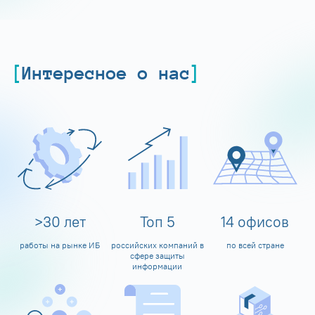
Интересное о нас
>
30
лет
Топ
5
14
офисов
работы на рынке ИБ
российских компаний в
по всей стране
сфере защиты
информации