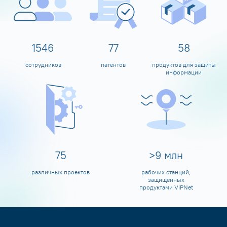
1600
80
60
сотрудников
патентов
продуктов для защиты
информации
80
>
10
млн
различных проектов
рабочих станций,
защищенных
продуктами ViPNet