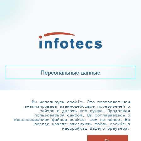
Персональные данные
Мы используем cookie. Это позволяет нам
+7 (495) 737-6192, 8-800-250-0-260
анализировать взаимодействие посетителей с
practice@infotecs.ru
,
hr@infotecs.ru
сайтом и делать его лучше. Продолжая
пользоваться сайтом, Вы соглашаетесь с
127273, г. Москва, Отрадная ул., 2Б строение 1
использованием файлов cookie. Тем не менее, Вы
всегда можете отключить файлы cookie в
настройках Вашего браузера.
© ИнфоТеКС 2020-2026
Ок