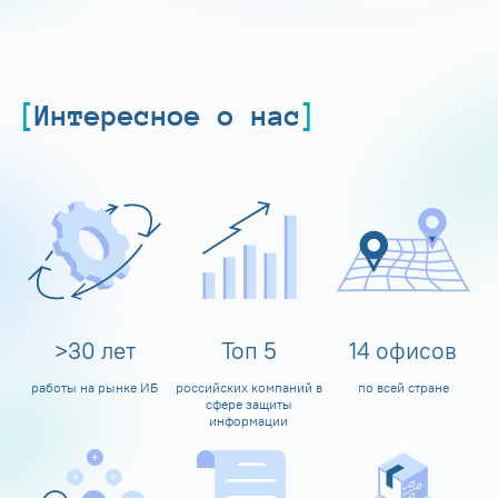
Интересное о нас
>
30
лет
Топ
5
14
офисов
работы на рынке ИБ
российских компаний в
по всей стране
сфере защиты
информации