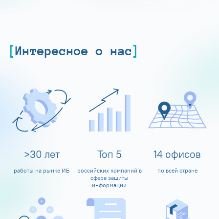
Интересное о нас
>
30
лет
Топ
5
14
офисов
работы на рынке ИБ
российских компаний в
по всей стране
сфере защиты
информации