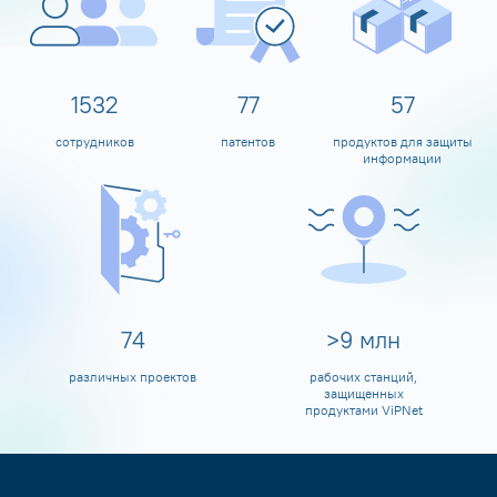
1600
80
60
сотрудников
патентов
продуктов для защиты
информации
80
>
10
млн
различных проектов
рабочих станций,
защищенных
продуктами ViPNet