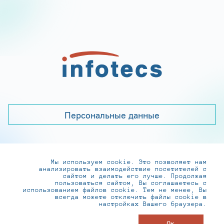
Персональные данные
Мы используем cookie. Это позволяет нам
+7 (495) 737-6192, 8-800-250-0-260
анализировать взаимодействие посетителей с
practice@infotecs.ru
,
hr@infotecs.ru
сайтом и делать его лучше. Продолжая
пользоваться сайтом, Вы соглашаетесь с
127273, г. Москва, Отрадная ул., 2Б строение 1
использованием файлов cookie. Тем не менее, Вы
всегда можете отключить файлы cookie в
настройках Вашего браузера.
© ИнфоТеКС 2020-2026
Ок