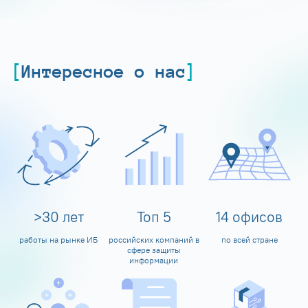
Интересное о нас
>
30
лет
Топ
5
14
офисов
работы на рынке ИБ
российских компаний в
по всей стране
сфере защиты
информации