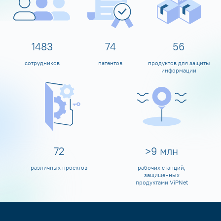
1599
80
60
сотрудников
патентов
продуктов для защиты
информации
80
>
10
млн
различных проектов
рабочих станций,
защищенных
продуктами ViPNet