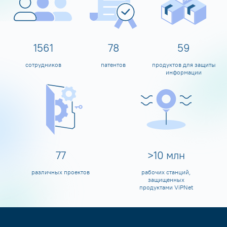
1600
80
60
сотрудников
патентов
продуктов для защиты
информации
80
>
10
млн
различных проектов
рабочих станций,
защищенных
продуктами ViPNet