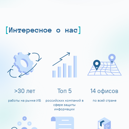
Интересное о нас
>
30
лет
Топ
5
14
офисов
работы на рынке ИБ
российских компаний в
по всей стране
сфере защиты
информации