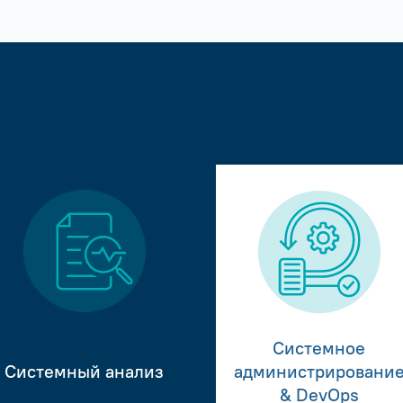
Системное
Системный анализ
администрировани
& DevOps