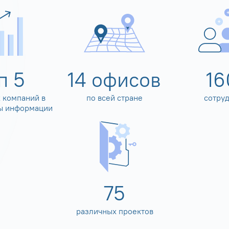
оп
5
14
офисов
16
 компаний в
по всей стране
сотру
ы информации
80
различных проектов