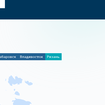
абаровск
Владивосток
Рязань