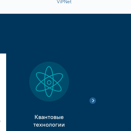
ViPNet
Квантовые
е
Тестиро
технологии