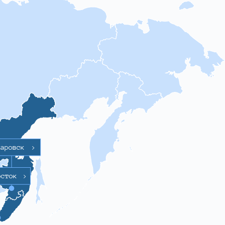
баровск
>
осток
>