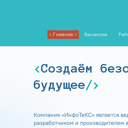
Главная
Вакансии
Раб
Создаём без
будущее
Компания «ИнфоТеКС» является в
разработчиком и производителем в