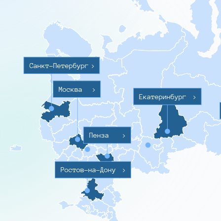
Санкт-Петербург
>
Москва
>
Екатеринбург
>
Пенза
>
Ростов-на-Дону
>