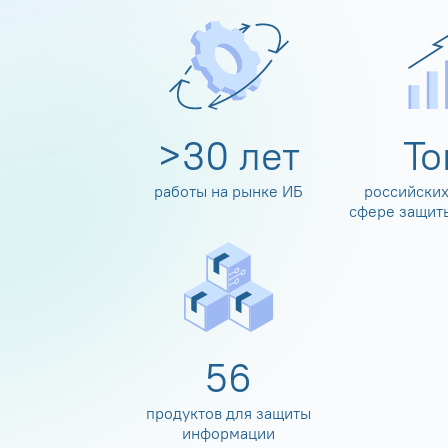
>
30
лет
Т
работы на рынке ИБ
российских
сфере защит
60
продуктов для защиты
информации