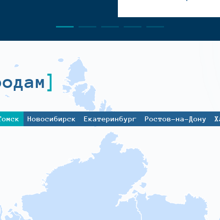
родам
Томск
Новосибирск
Екатеринбург
Ростов-на-Дону
Х