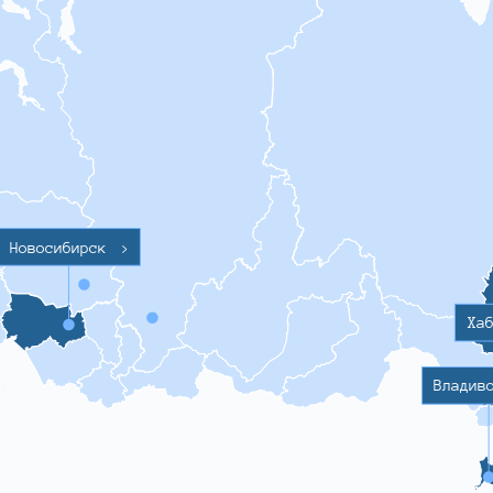
Новосибирск
>
Ха
Владив