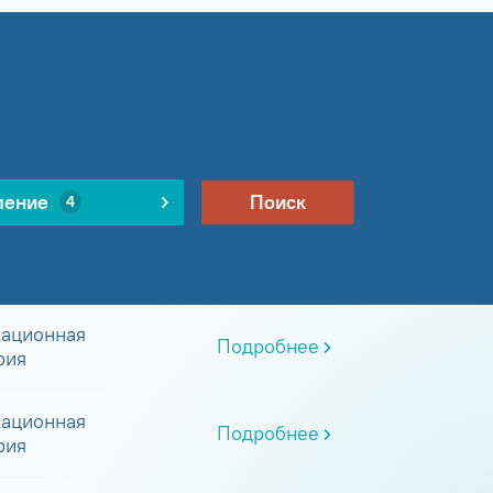
ление
Поиск
4
ационная
Подробнее
рия
ационная
Подробнее
рия