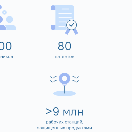
00
80
дников
патентов
>
10
млн
рабочих станций,
защищенных продуктами