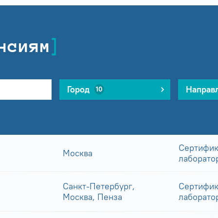
нсиям
Город
Направ
10
Сертифик
Москва
лаборато
Санкт-Петербург,
Сертифик
Москва, Пенза
лаборато