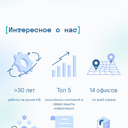
Интересное о нас
>
30
лет
Топ
5
14
офисов
работы на рынке ИБ
российских компаний в
по всей стране
сфере защиты
информации