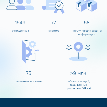
1600
80
60
сотрудников
патентов
продуктов для защиты
информации
80
>
10
млн
различных проектов
рабочих станций,
защищенных
продуктами ViPNet