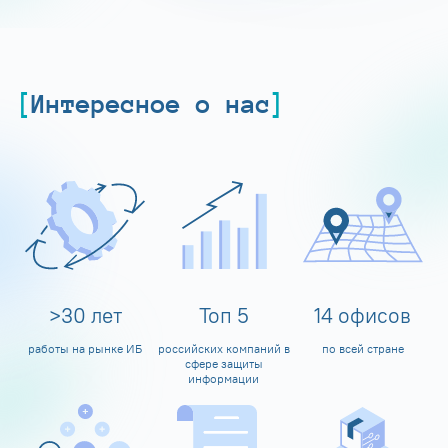
Интересное о нас
>
30
лет
Топ
5
14
офисов
работы на рынке ИБ
российских компаний в
по всей стране
сфере защиты
информации