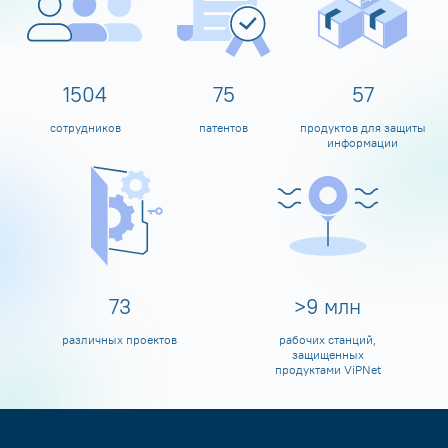
1599
80
60
сотрудников
патентов
продуктов для защиты
информации
80
>
10
млн
различных проектов
рабочих станций,
защищенных
продуктами ViPNet