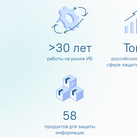
>
30
лет
Т
работы на рынке ИБ
российских
сфере защит
60
продуктов для защиты
информации