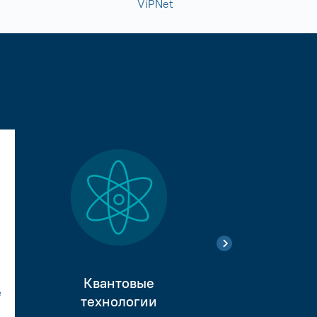
ViPNet
Квантовые
е
Тестиро
технологии