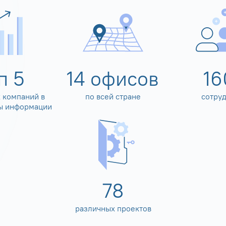
оп
5
14
офисов
16
 компаний в
по всей стране
сотру
ы информации
80
различных проектов