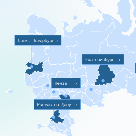
Санкт-Петербург
>
Екатеринбург
>
Пенза
>
Ростов-на-Дону
>