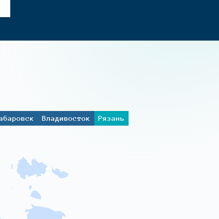
абаровск
Владивосток
Рязань