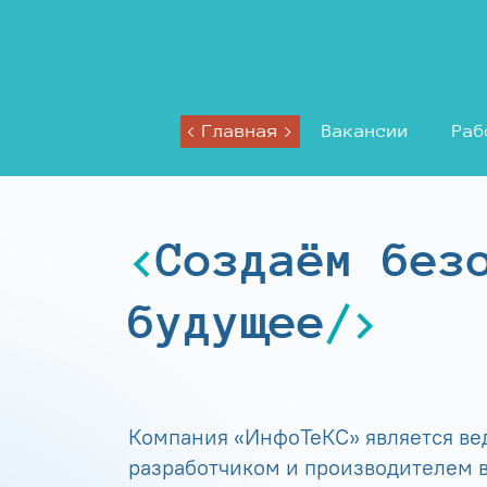
Главная
Вакансии
Раб
Создаём без
будущее
Компания «ИнфоТеКС» является в
разработчиком и производителем в