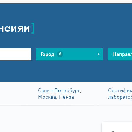
нсиям
Город
Направ
8
Санкт-Петербург,
Сертифик
Москва, Пенза
лаборато