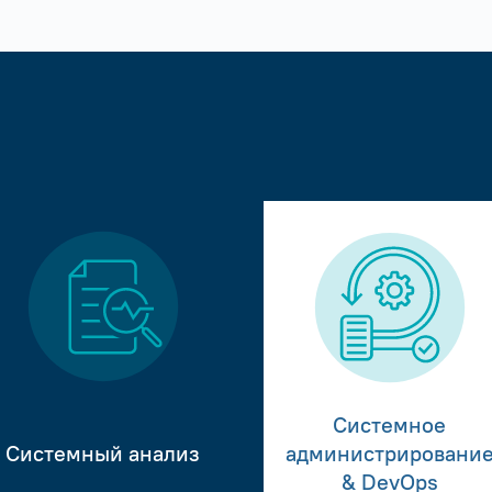
Системное
Системный анализ
администрировани
& DevOps