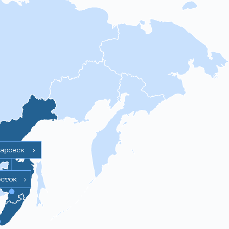
баровск
>
осток
>