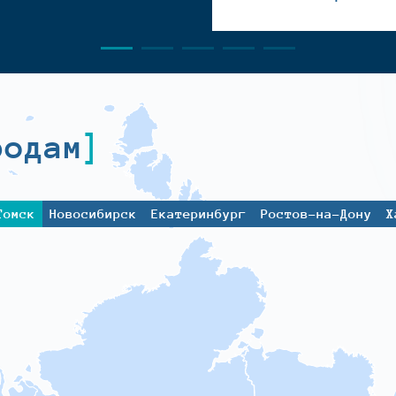
родам
Томск
Новосибирск
Екатеринбург
Ростов-на-Дону
Х