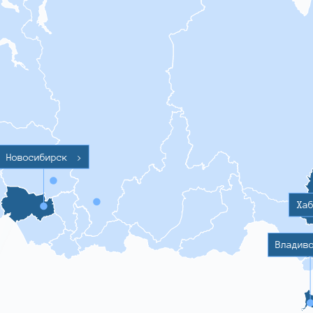
Новосибирск
>
Ха
Владив