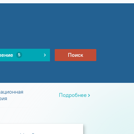
ление
Поиск
5
ационная
Подробнее
рия