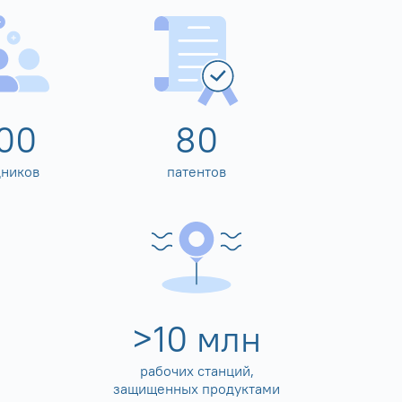
00
80
дников
патентов
>
10
млн
рабочих станций,
защищенных продуктами