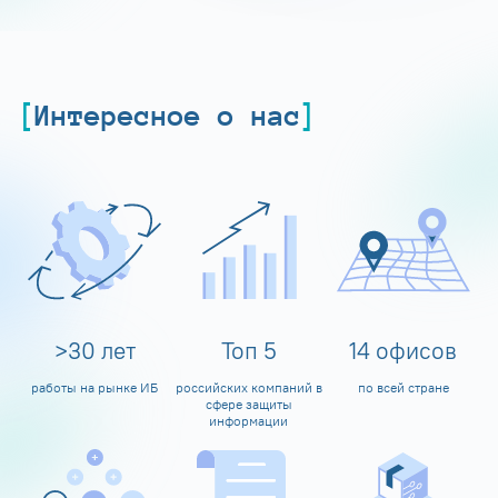
Интересное о нас
>
30
лет
Топ
5
14
офисов
работы на рынке ИБ
российских компаний в
по всей стране
сфере защиты
информации