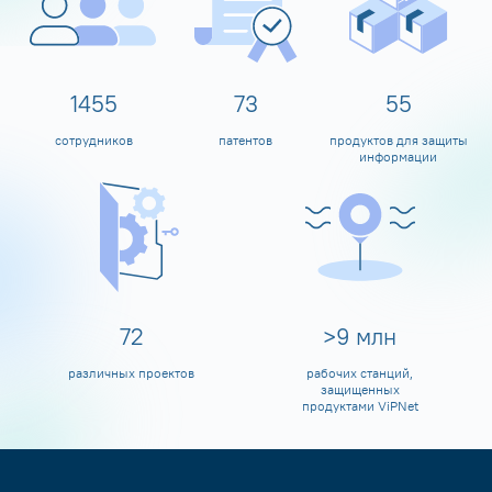
1598
80
60
сотрудников
патентов
продуктов для защиты
информации
80
>
10
млн
различных проектов
рабочих станций,
защищенных
продуктами ViPNet