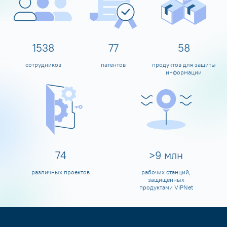
1600
80
60
сотрудников
патентов
продуктов для защиты
информации
80
>
10
млн
различных проектов
рабочих станций,
защищенных
продуктами ViPNet