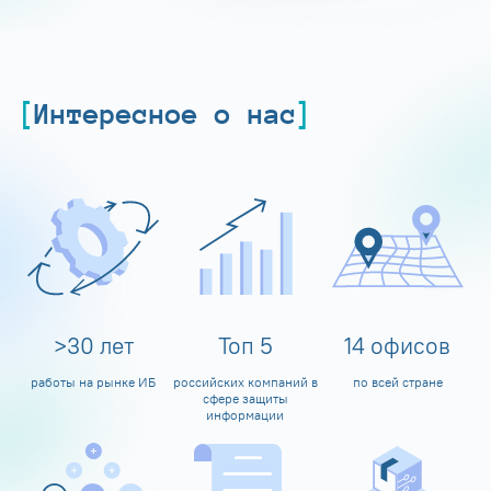
Интересное о нас
>
30
лет
Топ
5
14
офисов
работы на рынке ИБ
российских компаний в
по всей стране
сфере защиты
информации