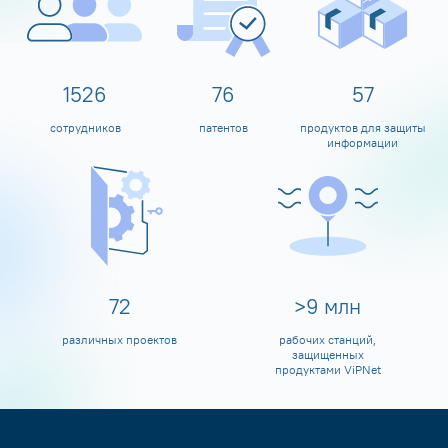
1600
80
60
сотрудников
патентов
продуктов для защиты
информации
80
>
10
млн
различных проектов
рабочих станций,
защищенных
продуктами ViPNet