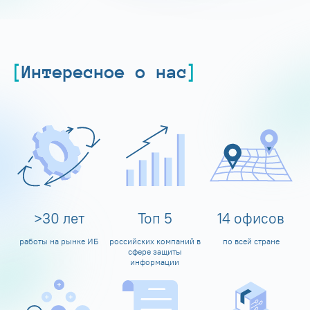
Интересное о нас
>
30
лет
Топ
5
14
офисов
работы на рынке ИБ
российских компаний в
по всей стране
сфере защиты
информации