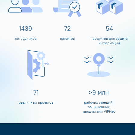
1597
80
60
сотрудников
патентов
продуктов для защиты
информации
80
>
10
млн
различных проектов
рабочих станций,
защищенных
продуктами ViPNet