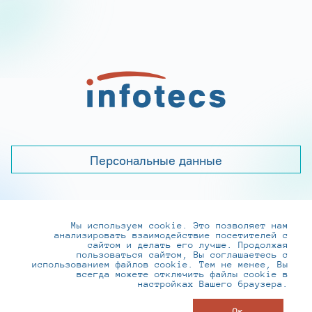
Персональные данные
Мы используем cookie. Это позволяет нам
+7 (495) 737-6192, 8-800-250-0-260
анализировать взаимодействие посетителей с
practice@infotecs.ru
,
hr@infotecs.ru
сайтом и делать его лучше. Продолжая
пользоваться сайтом, Вы соглашаетесь с
127273, г. Москва, Отрадная ул., 2Б строение 1
использованием файлов cookie. Тем не менее, Вы
всегда можете отключить файлы cookie в
настройках Вашего браузера.
© ИнфоТеКС 2020-2026
Ок