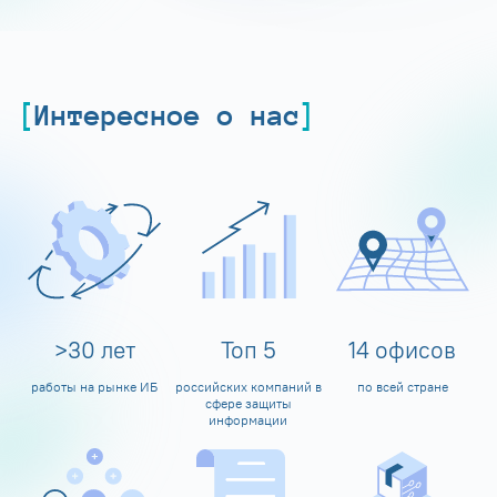
Интересное о нас
>
30
лет
Топ
5
14
офисов
работы на рынке ИБ
российских компаний в
по всей стране
сфере защиты
информации