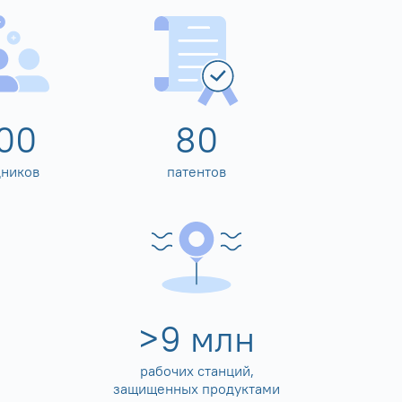
00
80
дников
патентов
>
10
млн
рабочих станций,
защищенных продуктами