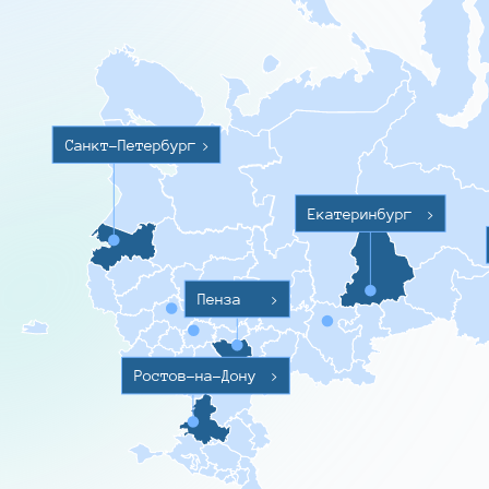
Санкт-Петербург
>
Екатеринбург
>
Пенза
>
Ростов-на-Дону
>