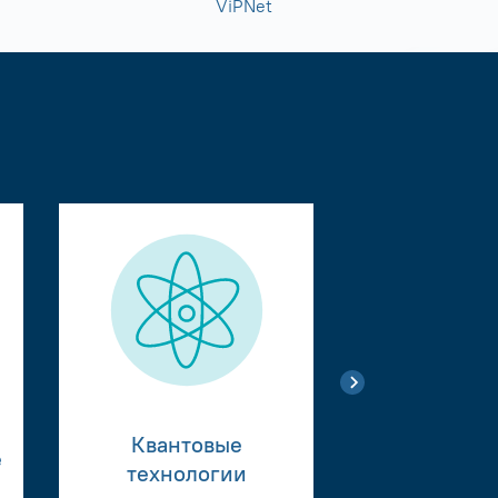
ViPNet
Квантовые
е
Тестиро
технологии