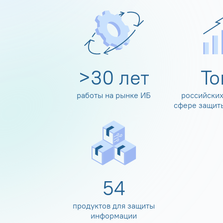
>
30
лет
Т
работы на рынке ИБ
российских
сфере защит
60
продуктов для защиты
информации