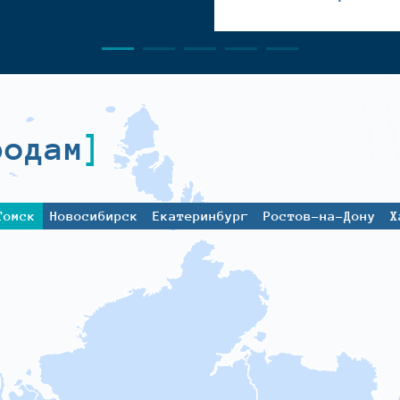
родам
Томск
Новосибирск
Екатеринбург
Ростов-на-Дону
Х