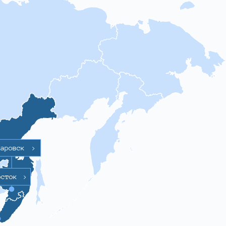
баровск
>
осток
>