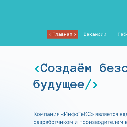
Главная
Вакансии
Раб
Создаём без
будущее
Компания «ИнфоТеКС» является в
разработчиком и производителем в