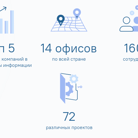
оп
5
14
офисов
16
 компаний в
по всей стране
сотру
ы информации
80
различных проектов