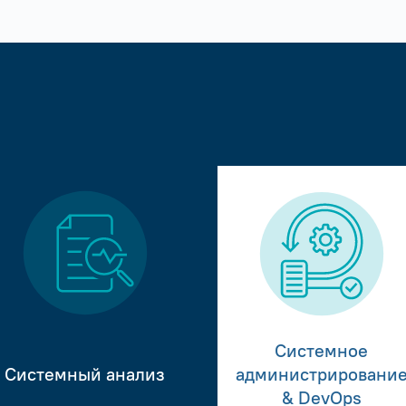
Системное
Системный анализ
администрировани
& DevOps