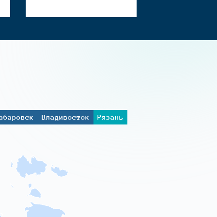
абаровск
Владивосток
Рязань