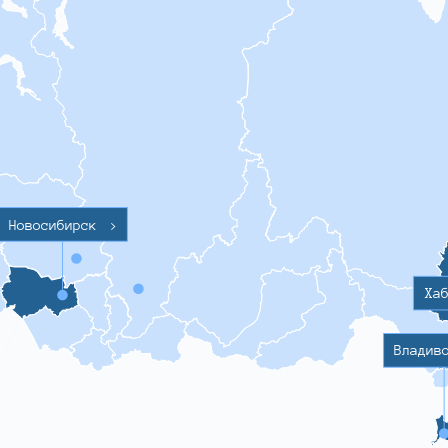
Новосибирск
>
Ха
Владив