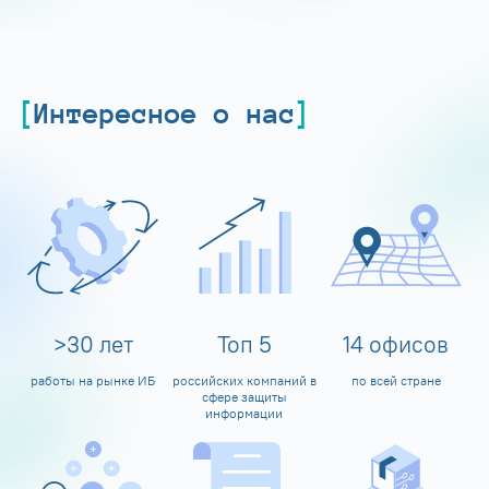
Интересное о нас
>
30
лет
Топ
5
14
офисов
работы на рынке ИБ
российских компаний в
по всей стране
сфере защиты
информации