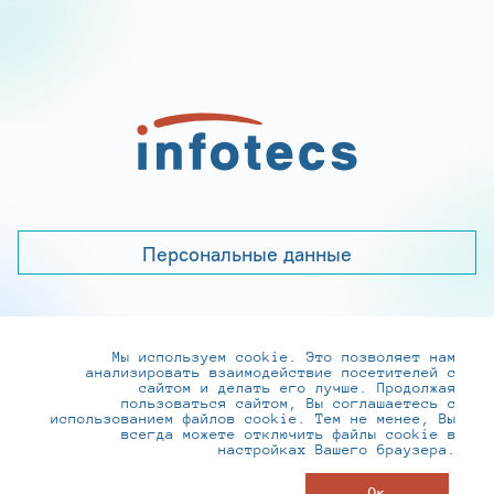
Персональные данные
Мы используем cookie. Это позволяет нам
+7 (495) 737-6192, 8-800-250-0-260
анализировать взаимодействие посетителей с
practice@infotecs.ru
,
hr@infotecs.ru
сайтом и делать его лучше. Продолжая
пользоваться сайтом, Вы соглашаетесь с
127273, г. Москва, Отрадная ул., 2Б строение 1
использованием файлов cookie. Тем не менее, Вы
всегда можете отключить файлы cookie в
настройках Вашего браузера.
© ИнфоТеКС 2020-2026
Ок