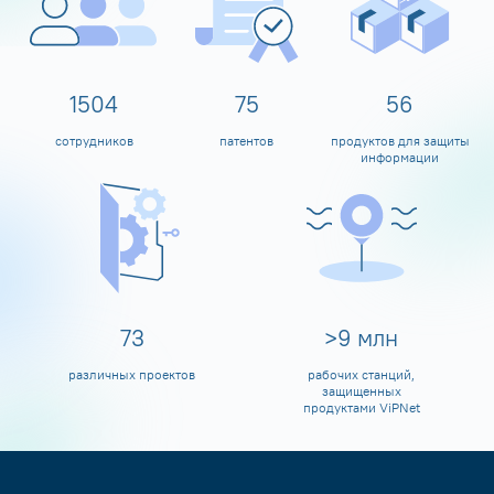
1598
80
60
сотрудников
патентов
продуктов для защиты
информации
80
>
10
млн
различных проектов
рабочих станций,
защищенных
продуктами ViPNet