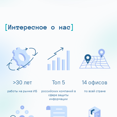
Интересное о нас
>
30
лет
Топ
5
14
офисов
работы на рынке ИБ
российских компаний в
по всей стране
сфере защиты
информации