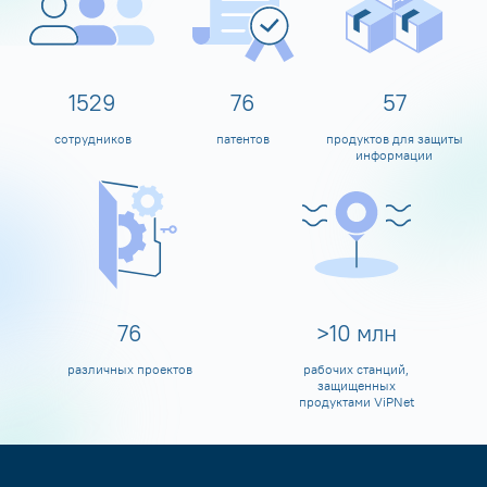
1600
80
60
сотрудников
патентов
продуктов для защиты
информации
80
>
10
млн
различных проектов
рабочих станций,
защищенных
продуктами ViPNet