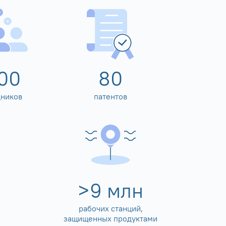
00
80
дников
патентов
>
10
млн
рабочих станций,
защищенных продуктами