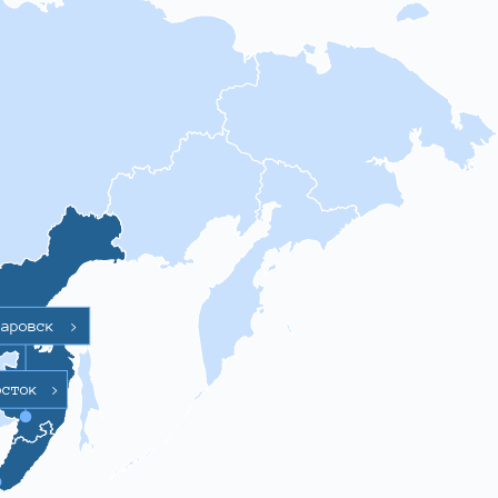
баровск
>
осток
>