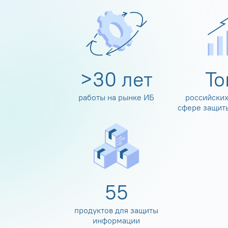
>
30
лет
Т
работы на рынке ИБ
российских
сфере защит
60
продуктов для защиты
информации