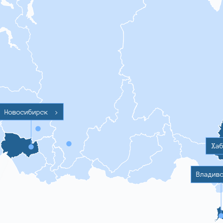
Новосибирск
>
Ха
Владив