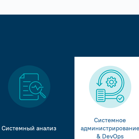
Системное
Системный анализ
администрировани
& DevOps