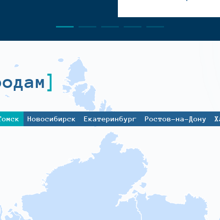
родам
Томск
Новосибирск
Екатеринбург
Ростов-на-Дону
Х