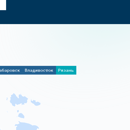
абаровск
Владивосток
Рязань