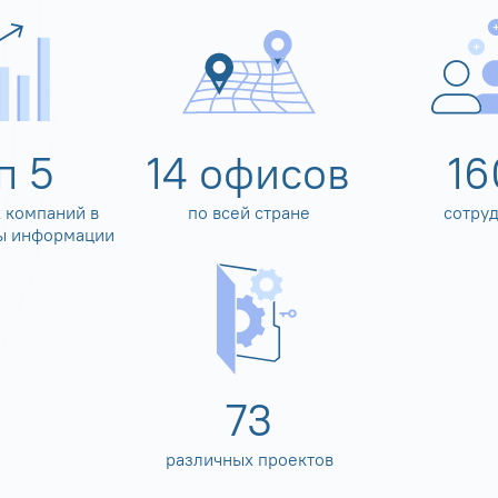
оп
5
14
офисов
16
 компаний в
по всей стране
сотру
ы информации
80
различных проектов