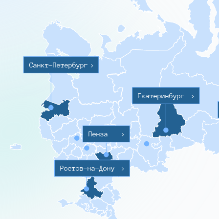
Санкт-Петербург
>
Екатеринбург
>
Пенза
>
Ростов-на-Дону
>