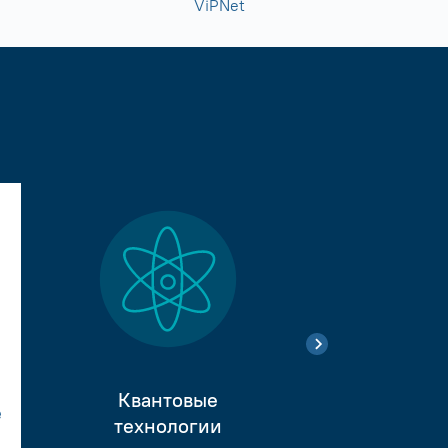
ViPNet
Квантовые
е
Тестиро
технологии