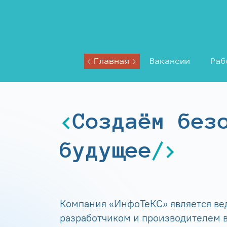
Главная
Вакансии
Раб
Создаём без
будущее
Компания «ИнфоТеКС» является в
разработчиком и производителем в