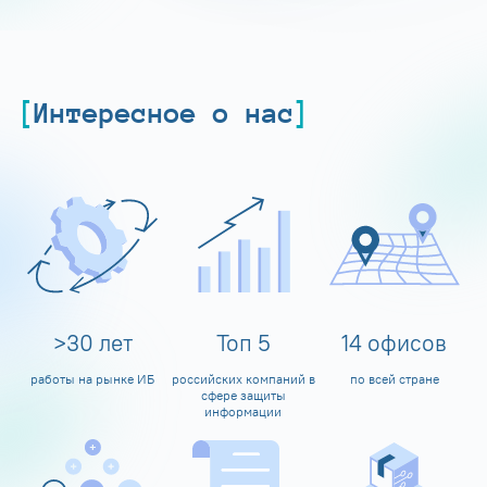
Интересное о нас
>
30
лет
Топ
5
14
офисов
работы на рынке ИБ
российских компаний в
по всей стране
сфере защиты
информации