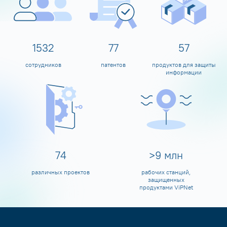
1600
80
60
сотрудников
патентов
продуктов для защиты
информации
80
>
10
млн
различных проектов
рабочих станций,
защищенных
продуктами ViPNet