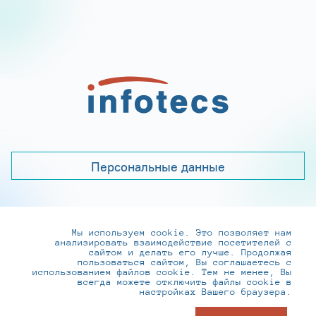
Персональные данные
Мы используем cookie. Это позволяет нам
+7 (495) 737-6192, 8-800-250-0-260
анализировать взаимодействие посетителей с
practice@infotecs.ru
,
hr@infotecs.ru
сайтом и делать его лучше. Продолжая
пользоваться сайтом, Вы соглашаетесь с
127273, г. Москва, Отрадная ул., 2Б строение 1
использованием файлов cookie. Тем не менее, Вы
всегда можете отключить файлы cookie в
настройках Вашего браузера.
© ИнфоТеКС 2020-2026