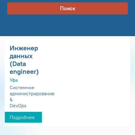
Поиск
Инженер
данных
(Data
engineer)
Уфа
Системное
администрирование
&
DevOps
Подробнее