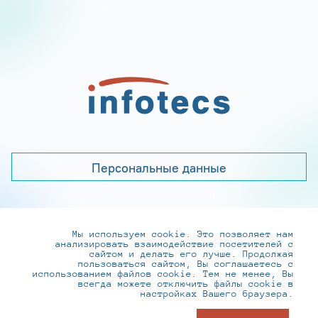
Персональные данные
Мы используем cookie. Это позволяет нам
+7 (495) 737-6192, 8-800-250-0-260
анализировать взаимодействие посетителей с
practice@infotecs.ru
,
hr@infotecs.ru
сайтом и делать его лучше. Продолжая
пользоваться сайтом, Вы соглашаетесь с
127273, г. Москва, Отрадная ул., 2Б строение 1
использованием файлов cookie. Тем не менее, Вы
всегда можете отключить файлы cookie в
настройках Вашего браузера.
© ИнфоТеКС 2020-2026