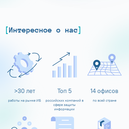
Интересное о нас
>
30
лет
Топ
5
14
офисов
работы на рынке ИБ
российских компаний в
по всей стране
сфере защиты
информации