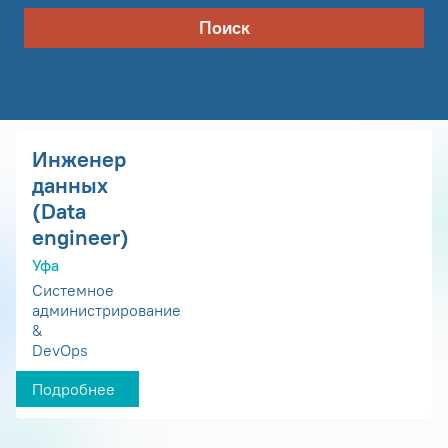
Поиск
Инженер
данных
(Data
engineer)
Уфа
Системное
администрирование
&
DevOps
Подробнее