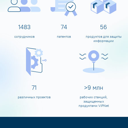
1599
80
60
сотрудников
патентов
продуктов для защиты
информации
80
>
10
млн
различных проектов
рабочих станций,
защищенных
продуктами ViPNet