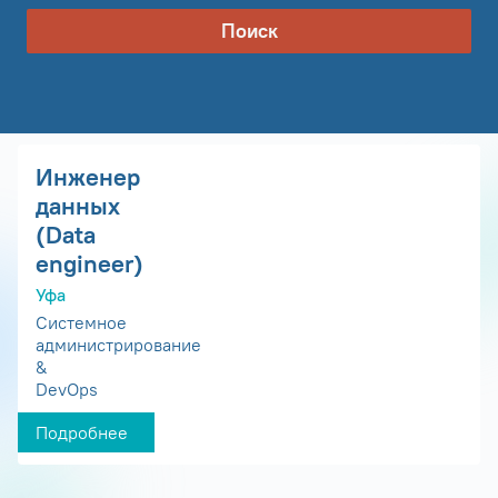
Поиск
Инженер
данных
(Data
engineer)
Уфа
Системное
администрирование
&
DevOps
Подробнее