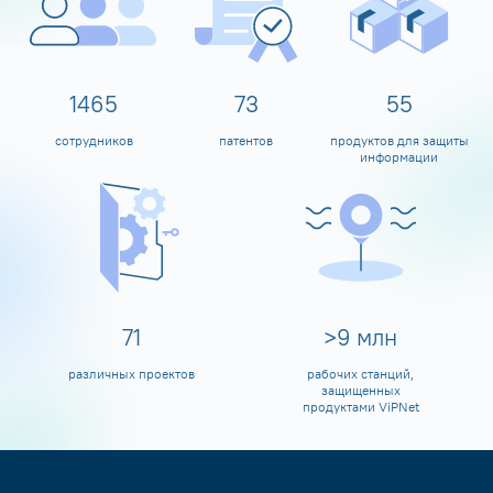
1598
80
60
сотрудников
патентов
продуктов для защиты
информации
80
>
10
млн
различных проектов
рабочих станций,
защищенных
продуктами ViPNet