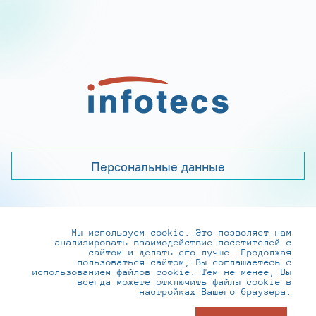
Персональные данные
Мы используем cookie. Это позволяет нам
+7 (495) 737-6192, 8-800-250-0-260
анализировать взаимодействие посетителей с
practice@infotecs.ru
,
hr@infotecs.ru
сайтом и делать его лучше. Продолжая
пользоваться сайтом, Вы соглашаетесь с
127273, г. Москва, Отрадная ул., 2Б строение 1
использованием файлов cookie. Тем не менее, Вы
всегда можете отключить файлы cookie в
настройках Вашего браузера.
© ИнфоТеКС 2020-2026