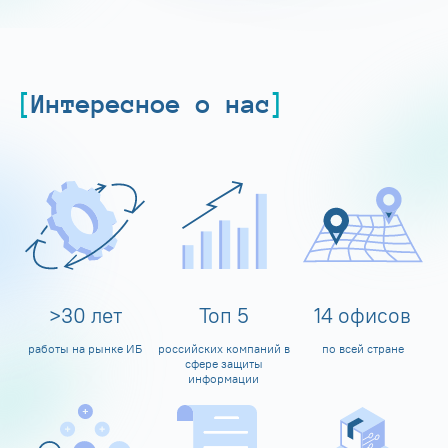
Интересное о нас
>
30
лет
Топ
5
14
офисов
работы на рынке ИБ
российских компаний в
по всей стране
сфере защиты
информации