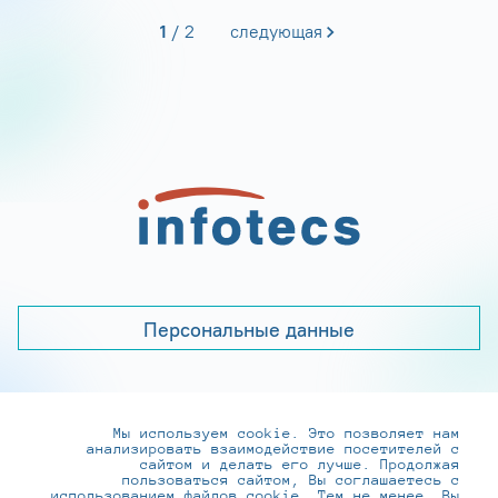
1
2
следующая
Персональные данные
Мы используем cookie. Это позволяет нам
+7 (495) 737-6192, 8-800-250-0-260
анализировать взаимодействие посетителей с
practice@infotecs.ru
,
hr@infotecs.ru
сайтом и делать его лучше. Продолжая
пользоваться сайтом, Вы соглашаетесь с
127273, г. Москва, Отрадная ул., 2Б строение 1
использованием файлов cookie. Тем не менее, Вы