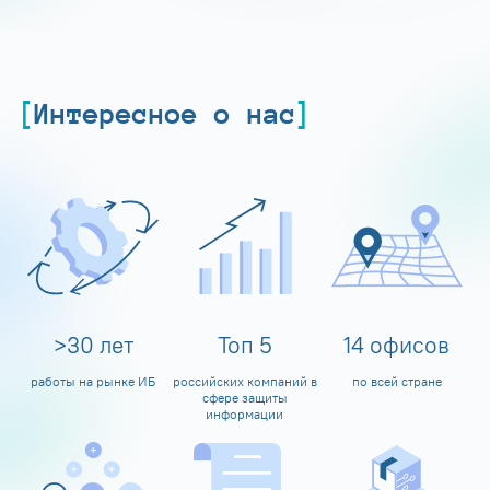
Интересное о нас
>
30
лет
Топ
5
14
офисов
работы на рынке ИБ
российских компаний в
по всей стране
сфере защиты
информации