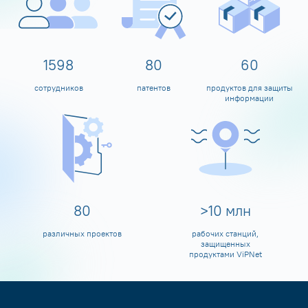
1600
80
60
сотрудников
патентов
продуктов для защиты
информации
80
>
10
млн
различных проектов
рабочих станций,
защищенных
продуктами ViPNet