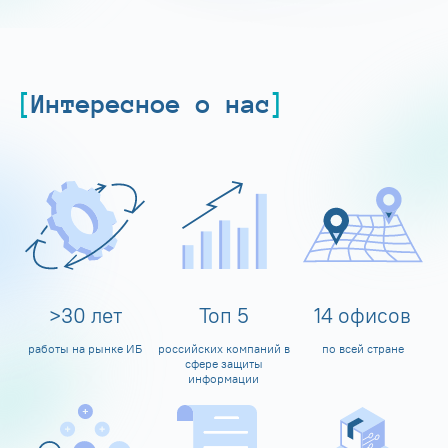
Интересное о нас
>
30
лет
Топ
5
14
офисов
работы на рынке ИБ
российских компаний в
по всей стране
сфере защиты
информации