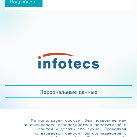
Подробнее
Персональные данные
Мы используем cookie. Это позволяет нам
+7 (495) 737-6192, 8-800-250-0-260
анализировать взаимодействие посетителей с
practice@infotecs.ru
,
hr@infotecs.ru
сайтом и делать его лучше. Продолжая
пользоваться сайтом, Вы соглашаетесь с