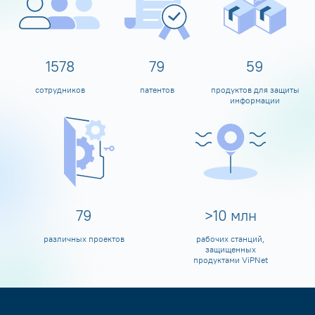
1600
80
60
сотрудников
патентов
продуктов для защиты
информации
80
>
10
млн
различных проектов
рабочих станций,
защищенных
продуктами ViPNet