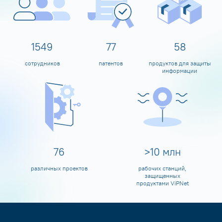
1600
80
60
сотрудников
патентов
продуктов для защиты
информации
80
>
10
млн
различных проектов
рабочих станций,
защищенных
продуктами ViPNet