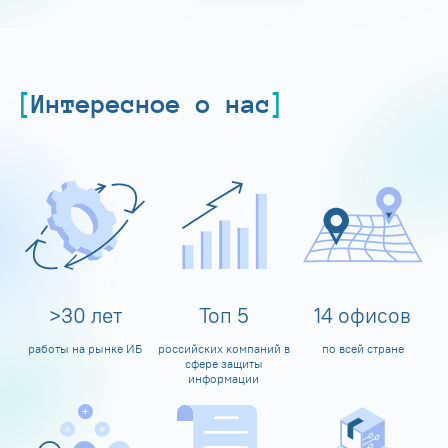
Интересное о нас
>
30
лет
Топ
5
14
офисов
работы на рынке ИБ
российских компаний в
по всей стране
сфере защиты
информации