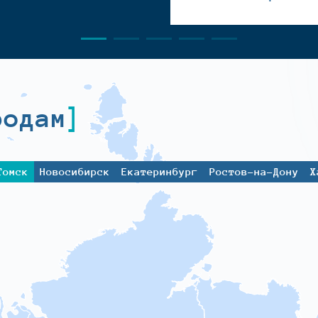
родам
Томск
Новосибирск
Екатеринбург
Ростов-на-Дону
Х