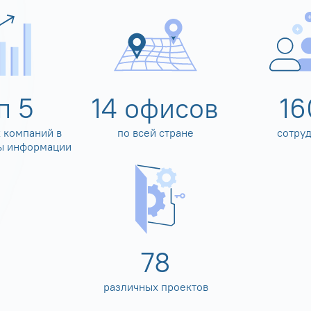
оп
5
14
офисов
16
 компаний в
по всей стране
сотру
ы информации
80
различных проектов