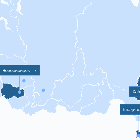
Новосибирск
>
Ха
Владив