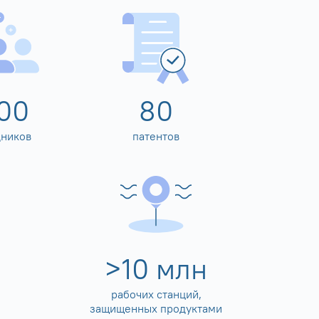
00
80
дников
патентов
>
10
млн
рабочих станций,
защищенных продуктами