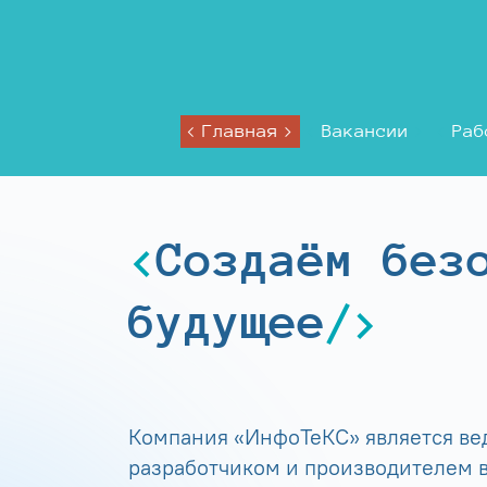
Главная
Вакансии
Раб
Создаём без
будущее
Компания «ИнфоТеКС» является в
разработчиком и производителем в