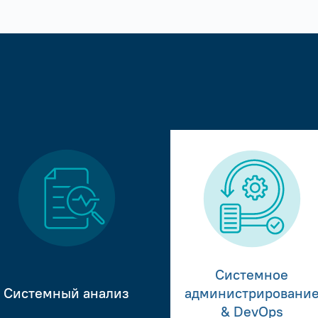
Системное
Системный анализ
администрировани
& DevOps