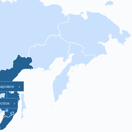
баровск
>
осток
>