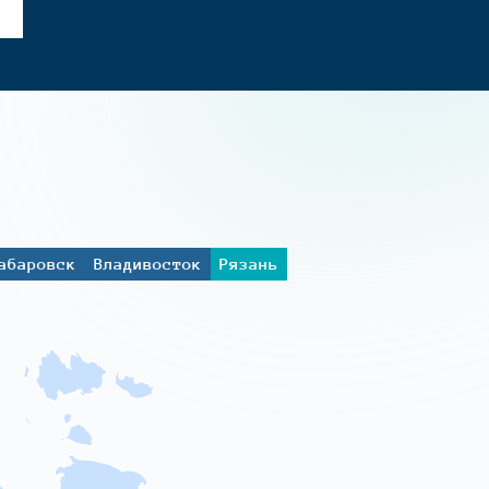
абаровск
Владивосток
Рязань