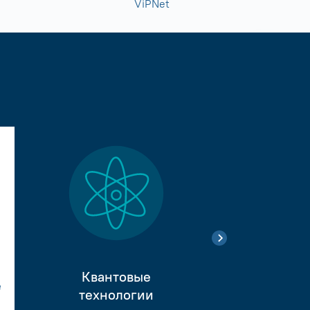
ViPNet
Квантовые
е
Тестиро
технологии