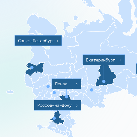
Санкт-Петербург
>
Екатеринбург
>
Пенза
>
Ростов-на-Дону
>