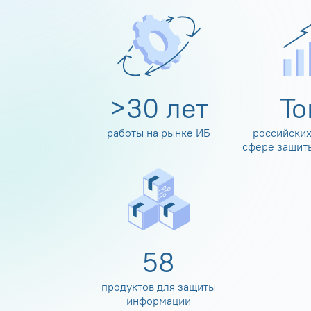
>
30
лет
Т
работы на рынке ИБ
российских
сфере защит
60
продуктов для защиты
информации