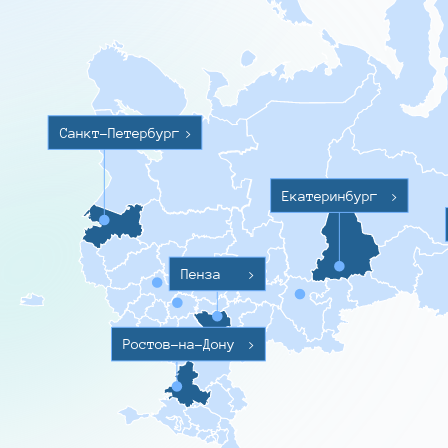
Санкт-Петербург
>
Екатеринбург
>
Пенза
>
Ростов-на-Дону
>