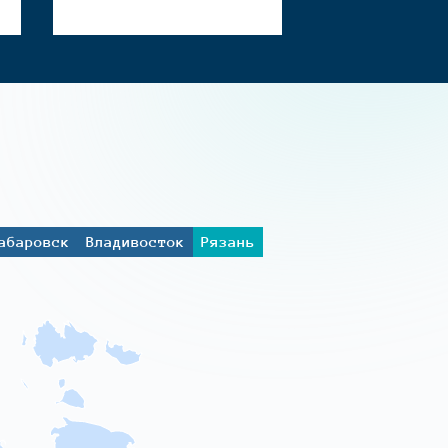
абаровск
Владивосток
Рязань