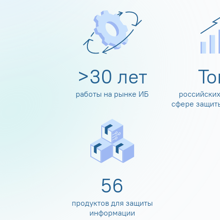
>
30
лет
Т
работы на рынке ИБ
российских
сфере защит
60
продуктов для защиты
информации