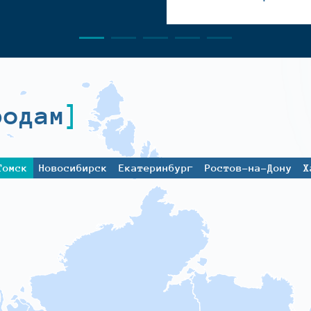
родам
Томск
Новосибирск
Екатеринбург
Ростов-на-Дону
Х