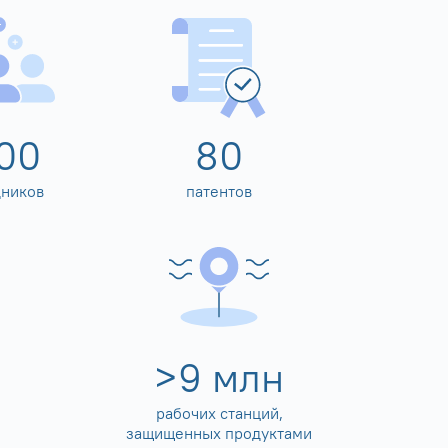
00
80
дников
патентов
>
10
млн
рабочих станций,
защищенных продуктами