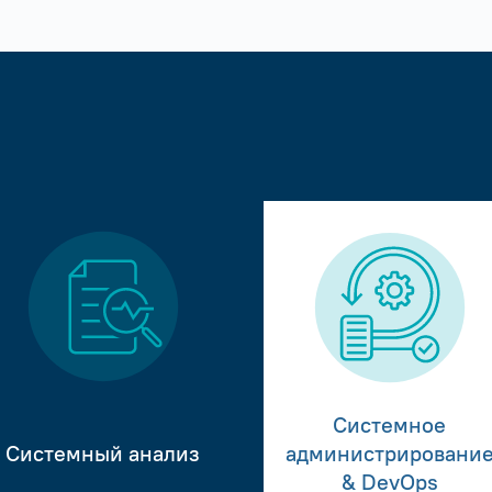
Системное
Системный анализ
администрировани
& DevOps