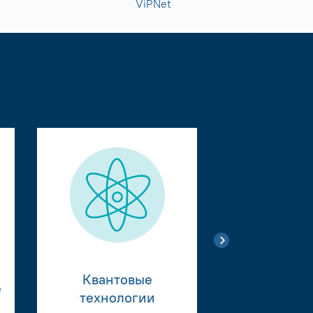
ViPNet
Квантовые
е
Тестиро
технологии