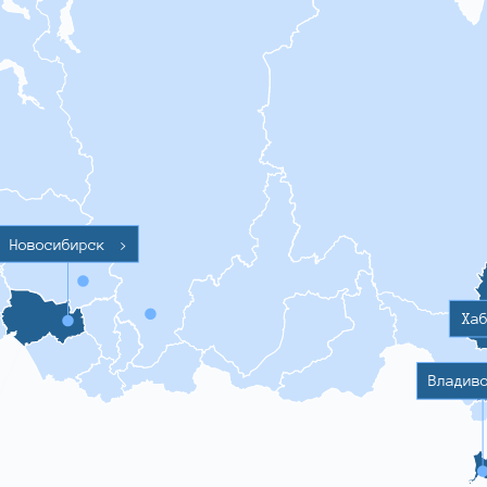
Новосибирск
>
Ха
Владив