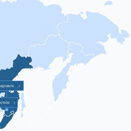
баровск
>
осток
>