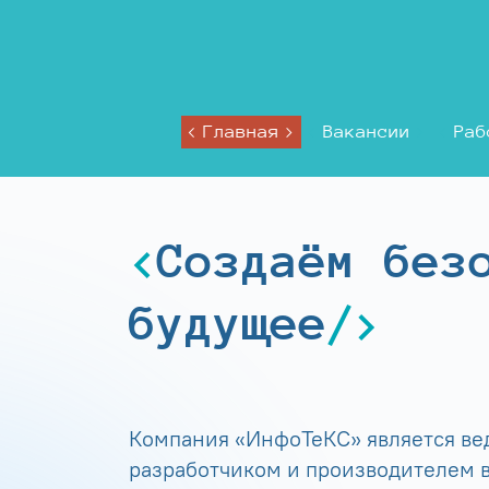
Главная
Вакансии
Раб
Создаём без
будущее
Компания «ИнфоТеКС» является в
разработчиком и производителем в