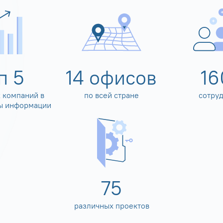
оп
5
14
офисов
16
 компаний в
по всей стране
сотру
ы информации
80
различных проектов