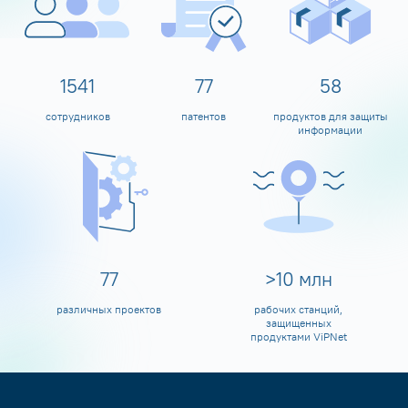
1600
80
60
сотрудников
патентов
продуктов для защиты
информации
80
>
10
млн
различных проектов
рабочих станций,
защищенных
продуктами ViPNet