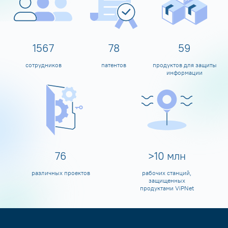
1600
80
60
сотрудников
патентов
продуктов для защиты
информации
80
>
10
млн
различных проектов
рабочих станций,
защищенных
продуктами ViPNet