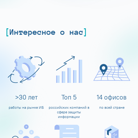
Интересное о нас
>
30
лет
Топ
5
14
офисов
работы на рынке ИБ
российских компаний в
по всей стране
сфере защиты
информации