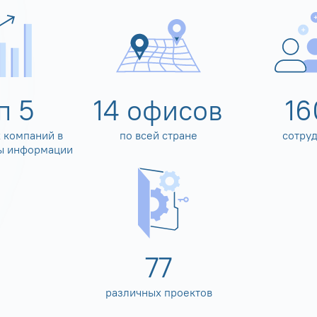
оп
5
14
офисов
16
 компаний в
по всей стране
сотру
ы информации
80
различных проектов