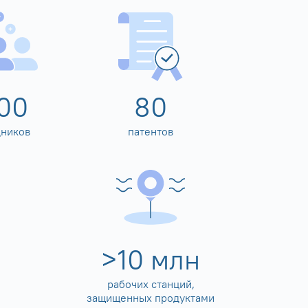
00
80
дников
патентов
>
10
млн
рабочих станций,
защищенных продуктами