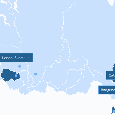
Новосибирск
>
Ха
Владив