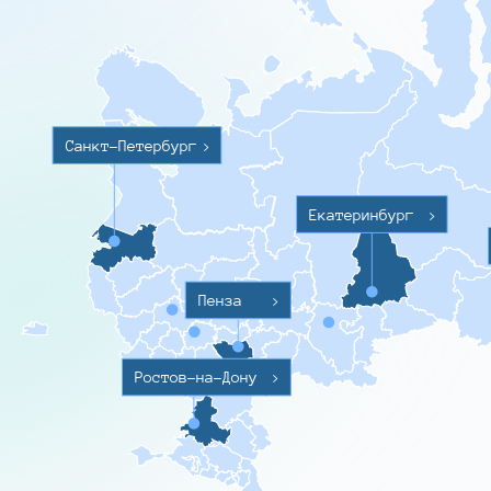
Санкт-Петербург
>
Екатеринбург
>
Пенза
>
Ростов-на-Дону
>