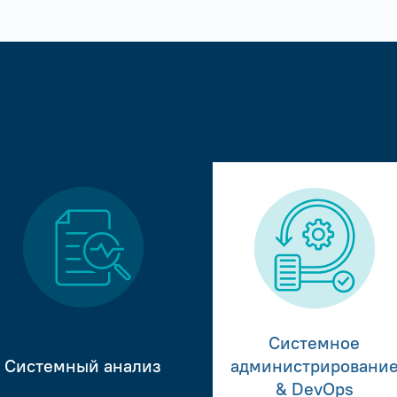
Системное
Системный анализ
администрировани
& DevOps