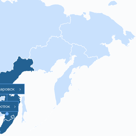
баровск
>
осток
>