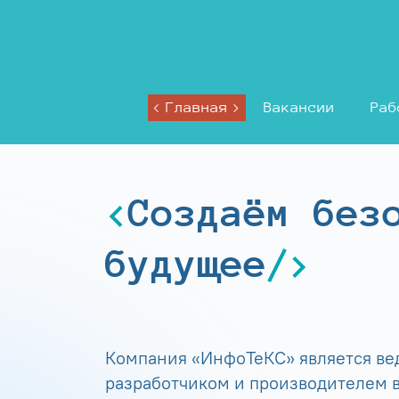
Главная
Вакансии
Раб
Создаём без
будущее
Компания «ИнфоТеКС» является в
разработчиком и производителем в