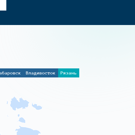
абаровск
Владивосток
Рязань