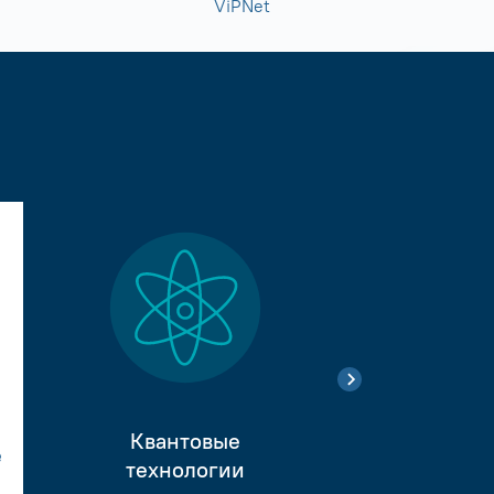
ViPNet
Квантовые
е
Тестиро
технологии