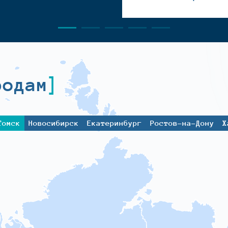
родам
Томск
Новосибирск
Екатеринбург
Ростов-на-Дону
Х