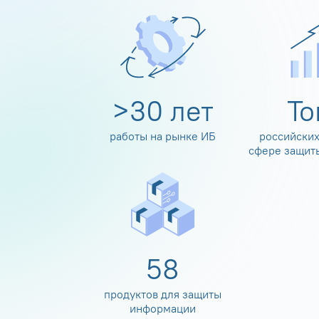
>
30
лет
Т
работы на рынке ИБ
российских
сфере защит
60
продуктов для защиты
информации