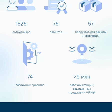
1600
80
60
сотрудников
патентов
продуктов для защиты
информации
80
>
10
млн
различных проектов
рабочих станций,
защищенных
продуктами ViPNet