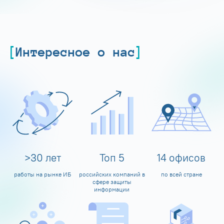
Интересное о нас
>
30
лет
Топ
5
14
офисов
работы на рынке ИБ
российских компаний в
по всей стране
сфере защиты
информации