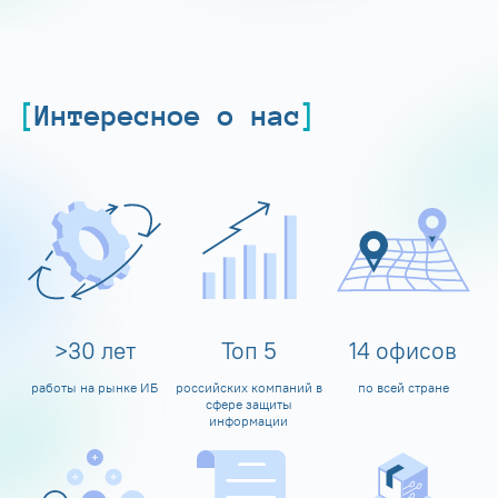
Интересное о нас
>
30
лет
Топ
5
14
офисов
работы на рынке ИБ
российских компаний в
по всей стране
сфере защиты
информации