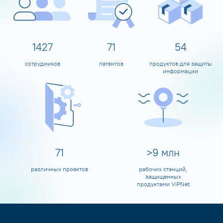
1595
80
60
сотрудников
патентов
продуктов для защиты
информации
80
>
10
млн
различных проектов
рабочих станций,
защищенных
продуктами ViPNet