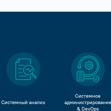
Системное
Системный анализ
администрировани
& DevOps