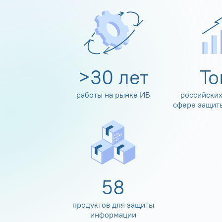
>
30
лет
Т
работы на рынке ИБ
российских
сфере защит
60
продуктов для защиты
информации