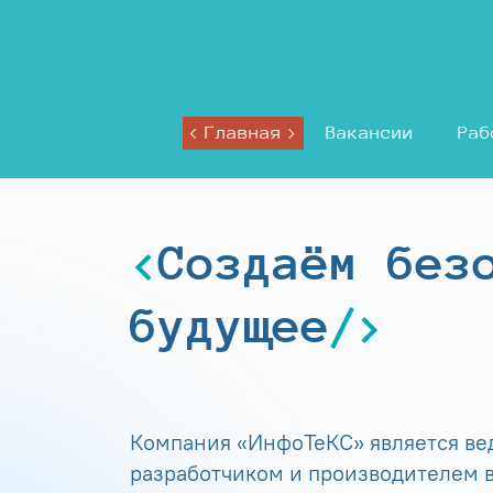
Главная
Вакансии
Раб
Создаём без
будущее
Компания «ИнфоТеКС» является в
разработчиком и производителем в