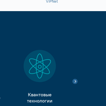
ViPNet
Квантовые
е
Тестиро
технологии