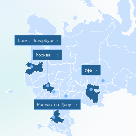
Санкт-Петербург
>
Москва
>
Уфа
>
Ростов-на-Дону
>