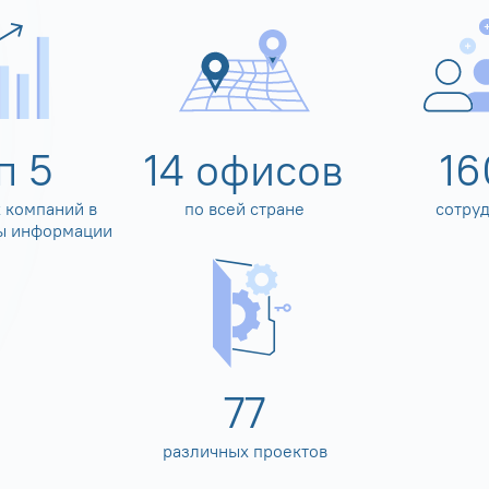
оп
5
14
офисов
16
 компаний в
по всей стране
сотру
ы информации
80
различных проектов