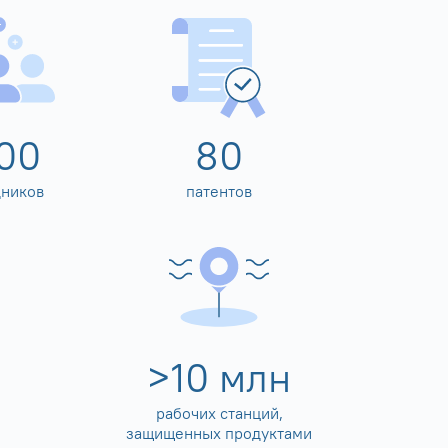
00
80
дников
патентов
>
10
млн
рабочих станций,
защищенных продуктами