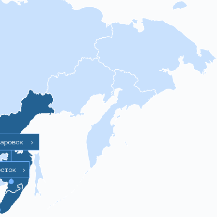
баровск
>
осток
>