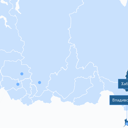
Ха
Владив