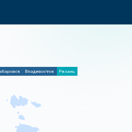
абаровск
Владивосток
Рязань