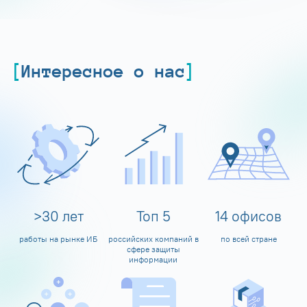
Интересное о нас
>
30
лет
Топ
5
14
офисов
работы на рынке ИБ
российских компаний в
по всей стране
сфере защиты
информации