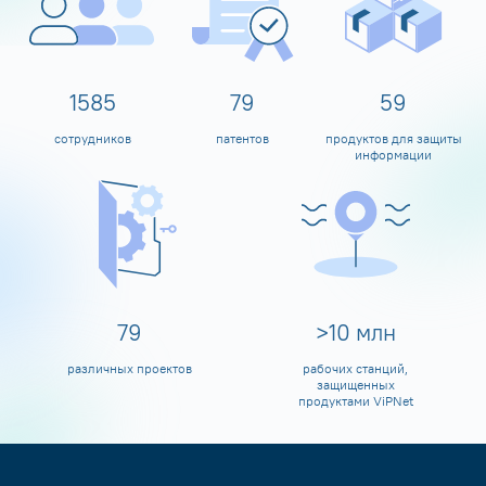
1600
80
60
сотрудников
патентов
продуктов для защиты
информации
80
>
10
млн
различных проектов
рабочих станций,
защищенных
продуктами ViPNet