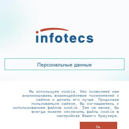
Персональные данные
Мы используем cookie. Это позволяет нам
+7 (495) 737-6192, 8-800-250-0-260
анализировать взаимодействие посетителей с
practice@infotecs.ru
,
hr@infotecs.ru
сайтом и делать его лучше. Продолжая
пользоваться сайтом, Вы соглашаетесь с
127273, г. Москва, Отрадная ул., 2Б строение 1
использованием файлов cookie. Тем не менее, Вы
всегда можете отключить файлы cookie в
настройках Вашего браузера.
© ИнфоТеКС 2020-2026
Ок