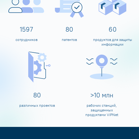
1600
80
60
сотрудников
патентов
продуктов для защиты
информации
80
>
10
млн
различных проектов
рабочих станций,
защищенных
продуктами ViPNet