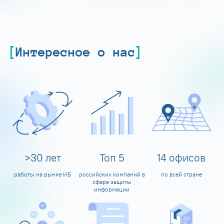
Интересное о нас
>
30
лет
Топ
5
14
офисов
работы на рынке ИБ
российских компаний в
по всей стране
сфере защиты
информации