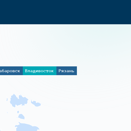
абаровск
Владивосток
Рязань