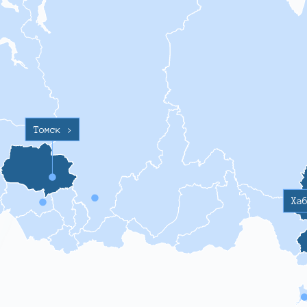
Томск
>
Ха