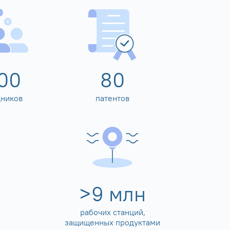
00
80
дников
патентов
>
10
млн
рабочих станций,
защищенных продуктами