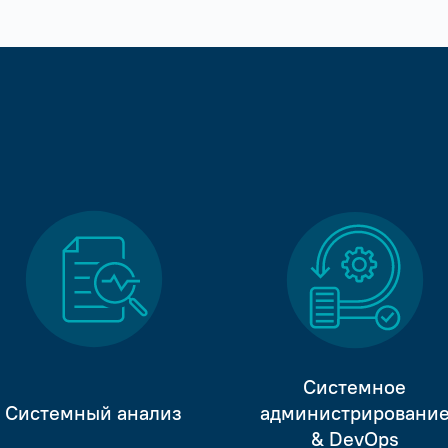
Системное
Системный анализ
администрировани
& DevOps