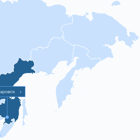
баровск
>