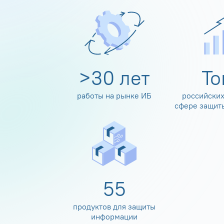
>
30
лет
Т
работы на рынке ИБ
российских
сфере защит
60
продуктов для защиты
информации