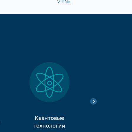
ViPNet
Квантовые
е
Тестиро
технологии