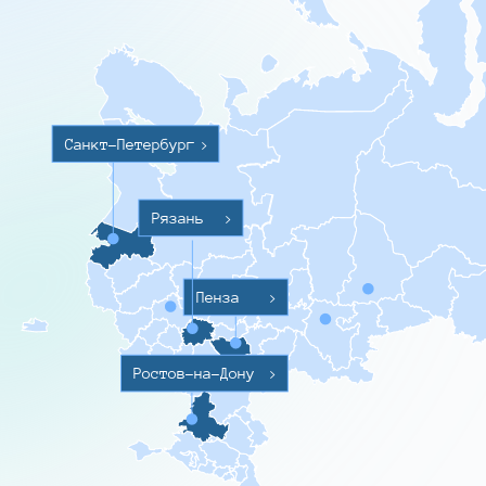
Санкт-Петербург
>
Рязань
>
Пенза
>
Ростов-на-Дону
>