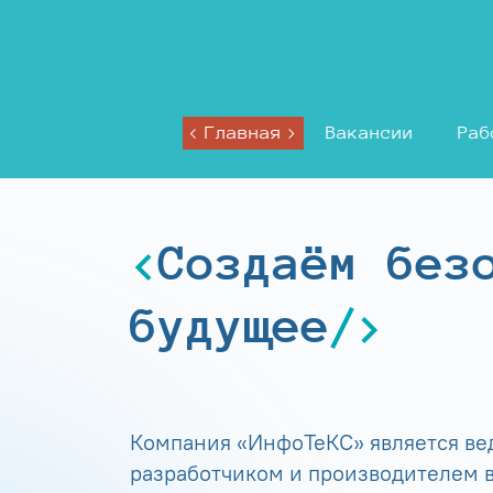
Главная
Вакансии
Раб
Создаём без
будущее
Компания «ИнфоТеКС» является в
разработчиком и производителем в