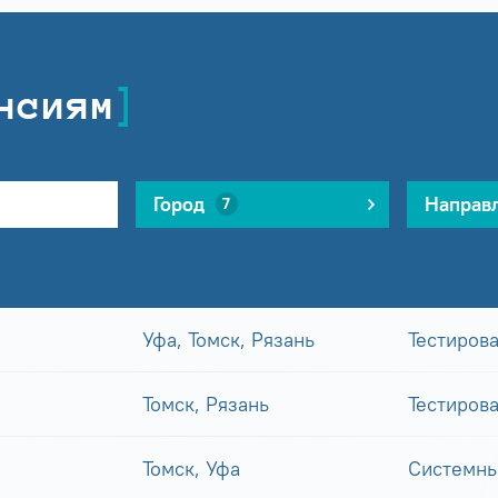
нсиям
Город
Направ
7
Уфа, Томск, Рязань
Тестиров
Томск, Рязань
Тестиров
Томск, Уфа
Системны