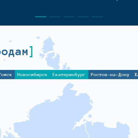
родам
Томск
Новосибирск
Екатеринбург
Ростов-на-Дону
Х