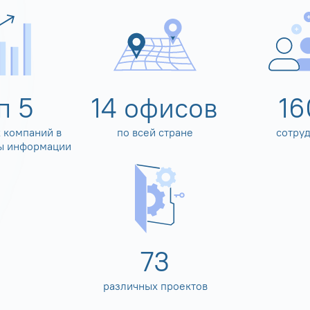
оп
5
14
офисов
16
 компаний в
по всей стране
сотру
ы информации
80
различных проектов