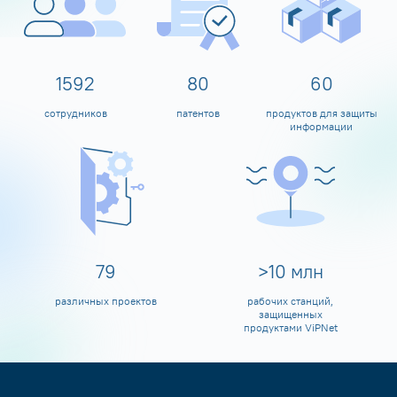
1600
80
60
сотрудников
патентов
продуктов для защиты
информации
80
>
10
млн
различных проектов
рабочих станций,
защищенных
продуктами ViPNet