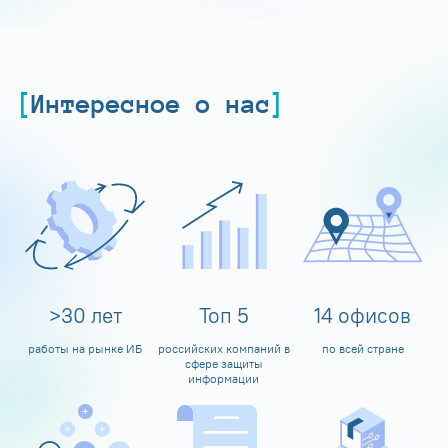
Интересное о нас
>
30
лет
Топ
5
14
офисов
работы на рынке ИБ
российских компаний в
по всей стране
сфере защиты
информации