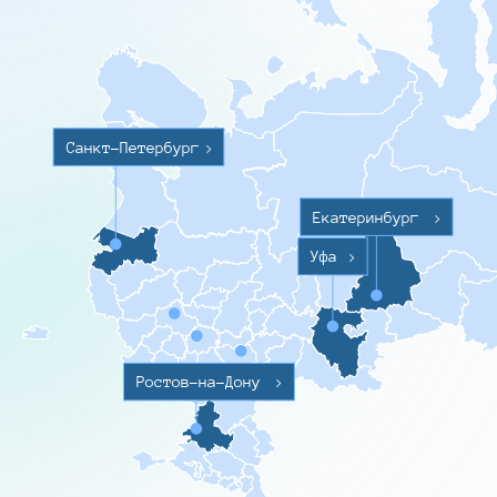
Санкт-Петербург
>
Екатеринбург
>
Уфа
>
Ростов-на-Дону
>