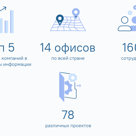
оп
5
14
офисов
16
 компаний в
по всей стране
сотру
ы информации
80
различных проектов