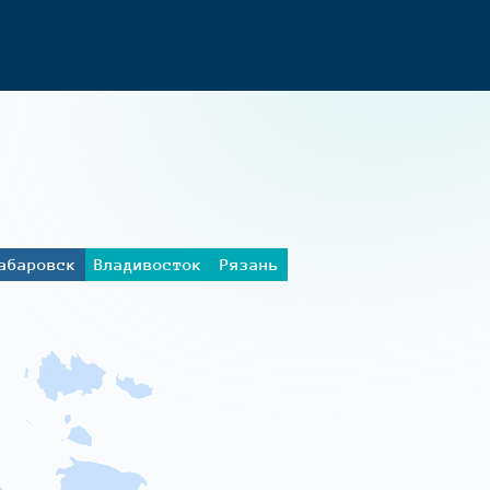
абаровск
Владивосток
Рязань