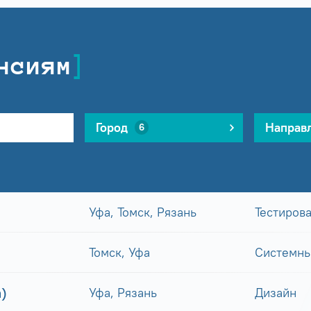
нсиям
Город
Направ
6
Уфа, Томск, Рязань
Тестиров
Томск, Уфа
Системны
)
Уфа, Рязань
Дизайн