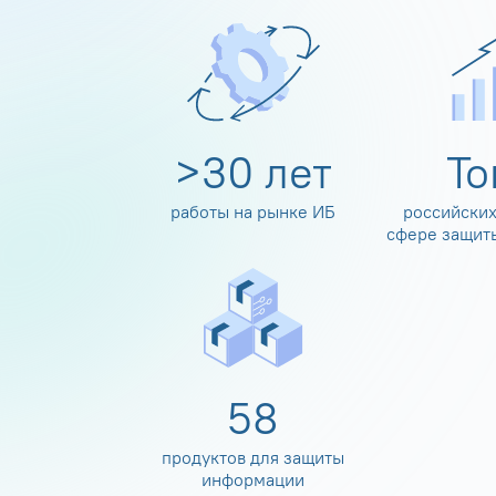
>
30
лет
Т
работы на рынке ИБ
российских
сфере защит
60
продуктов для защиты
информации