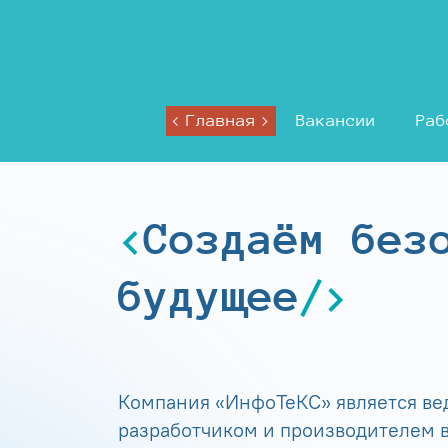
Главная
Вакансии
Раб
Создаём без
будущее
Компания «ИнфоТеКС» является в
разработчиком и производителем в