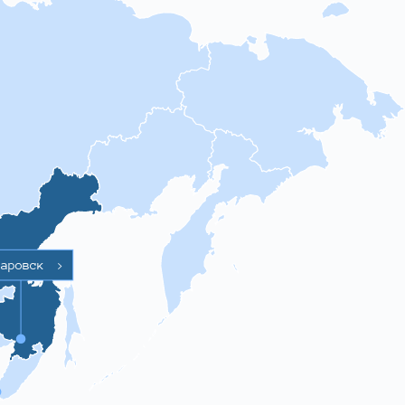
баровск
>