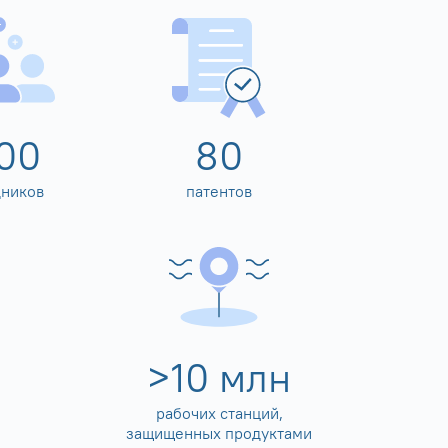
00
80
дников
патентов
>
10
млн
рабочих станций,
защищенных продуктами