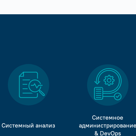
Системное
Системный анализ
администрировани
& DevOps