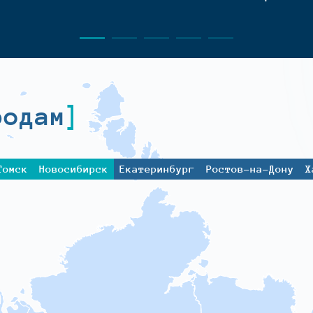
родам
Томск
Новосибирск
Екатеринбург
Ростов-на-Дону
Х