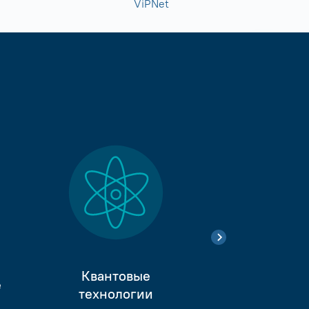
ViPNet
Квантовые
е
Тестиро
технологии