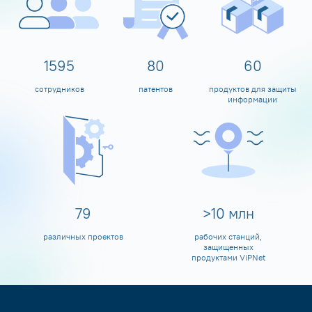
1600
80
60
сотрудников
патентов
продуктов для защиты
информации
80
>
10
млн
различных проектов
рабочих станций,
защищенных
продуктами ViPNet