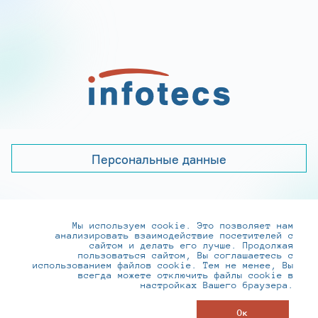
Персональные данные
Мы используем cookie. Это позволяет нам
+7 (495) 737-6192, 8-800-250-0-260
анализировать взаимодействие посетителей с
practice@infotecs.ru
,
hr@infotecs.ru
сайтом и делать его лучше. Продолжая
пользоваться сайтом, Вы соглашаетесь с
127273, г. Москва, Отрадная ул., 2Б строение 1
использованием файлов cookie. Тем не менее, Вы
всегда можете отключить файлы cookie в
настройках Вашего браузера.
© ИнфоТеКС 2020-2026
Ок