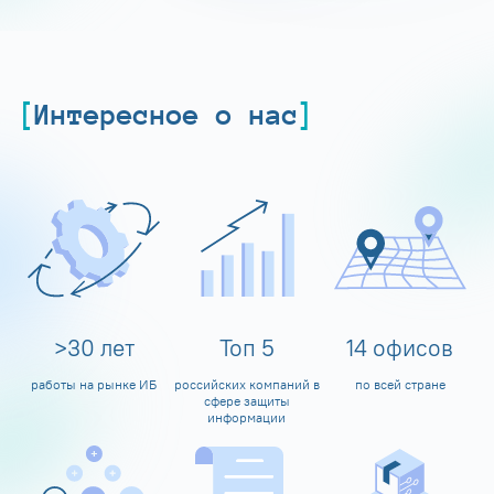
Интересное о нас
>
30
лет
Топ
5
14
офисов
работы на рынке ИБ
российских компаний в
по всей стране
сфере защиты
информации