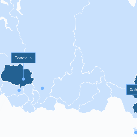
Томск
>
Ха