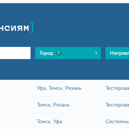
нсиям
Город
Направ
7
Уфа, Томск, Рязань
Тестиров
Томск, Рязань
Тестиров
Томск, Уфа
Системны