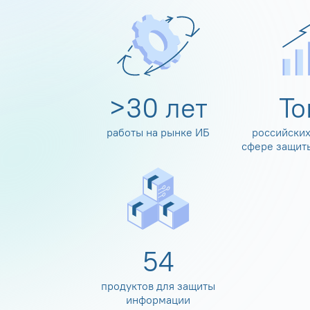
>
30
лет
Т
работы на рынке ИБ
российских
сфере защит
60
продуктов для защиты
информации