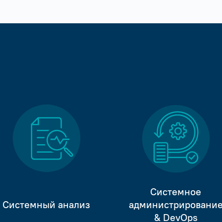
Системное
Системный анализ
администрировани
& DevOps