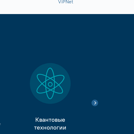
ViPNet
Квантовые
е
Тестиро
технологии