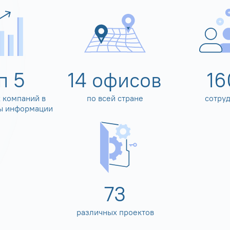
оп
5
14
офисов
16
 компаний в
по всей стране
сотру
ы информации
80
различных проектов