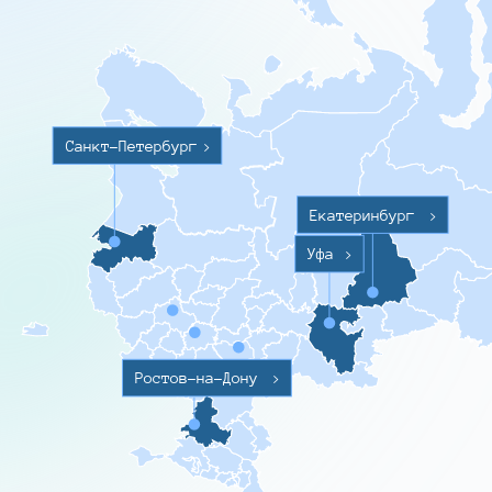
Санкт-Петербург
>
Екатеринбург
>
Уфа
>
Ростов-на-Дону
>