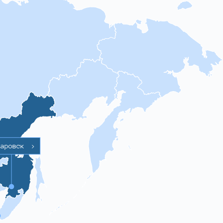
баровск
>