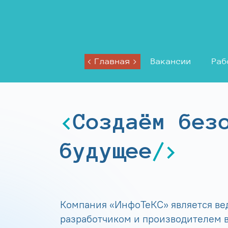
Главная
Вакансии
Раб
Создаём без
будущее
Компания «ИнфоТеКС» является в
разработчиком и производителем в