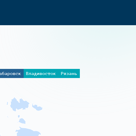
абаровск
Владивосток
Рязань