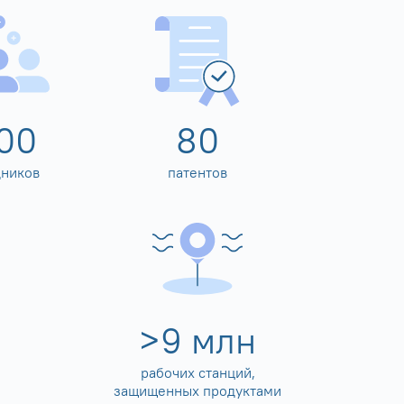
00
80
дников
патентов
>
10
млн
рабочих станций,
защищенных продуктами