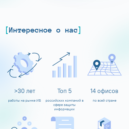
Интересное о нас
>
30
лет
Топ
5
14
офисов
работы на рынке ИБ
российских компаний в
по всей стране
сфере защиты
информации