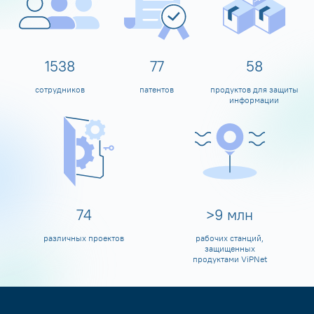
1600
80
60
сотрудников
патентов
продуктов для защиты
информации
80
>
10
млн
различных проектов
рабочих станций,
защищенных
продуктами ViPNet