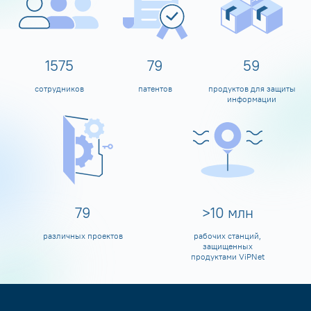
1600
80
60
сотрудников
патентов
продуктов для защиты
информации
80
>
10
млн
различных проектов
рабочих станций,
защищенных
продуктами ViPNet