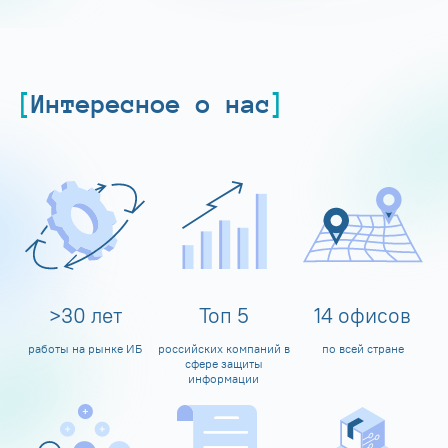
Интересное о нас
>
30
лет
Топ
5
14
офисов
работы на рынке ИБ
российских компаний в
по всей стране
сфере защиты
информации