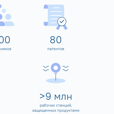
00
80
дников
патентов
>
10
млн
рабочих станций,
защищенных продуктами