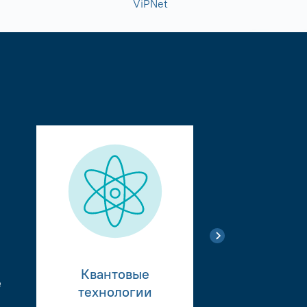
ViPNet
Квантовые
е
Тестиро
технологии