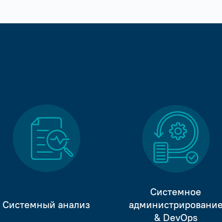
Системное
Системный анализ
администрировани
& DevOps