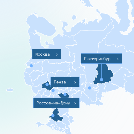
Москва
>
Екатеринбург
>
Пенза
>
Ростов-на-Дону
>