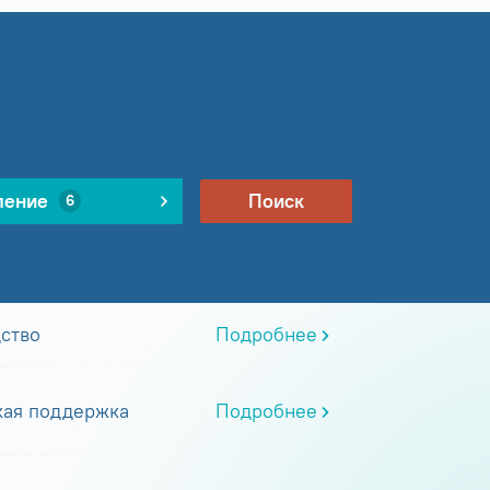
ление
Поиск
6
ство
Подробнее
кая поддержка
Подробнее