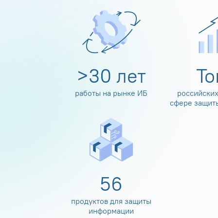
>
30
лет
Т
работы на рынке ИБ
российских
сфере защит
60
продуктов для защиты
информации