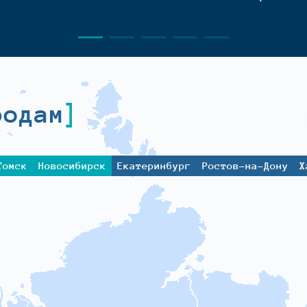
родам
Томск
Новосибирск
Екатеринбург
Ростов-на-Дону
Х