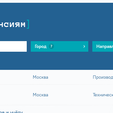
нсиям
Город
Направ
7
Москва
Производ
Москва
Техничес
в и учёту