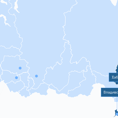
Ха
Владив