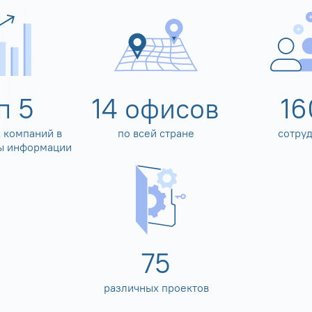
оп
5
14
офисов
16
 компаний в
по всей стране
сотру
ы информации
80
различных проектов