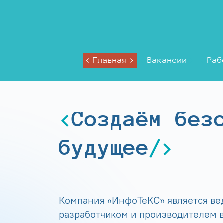
Главная
Вакансии
Раб
Создаём без
будущее
Компания «ИнфоТеКС» является в
разработчиком и производителем в