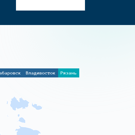
абаровск
Владивосток
Рязань