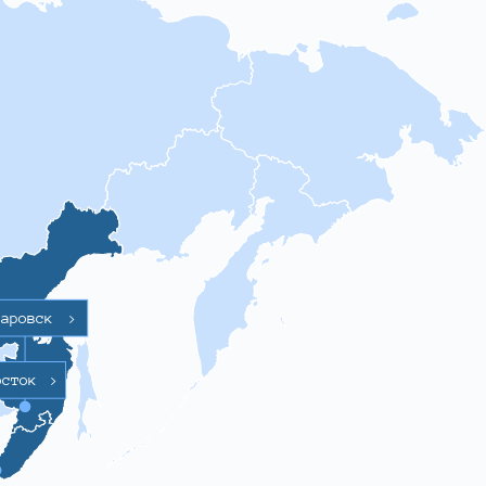
баровск
>
осток
>