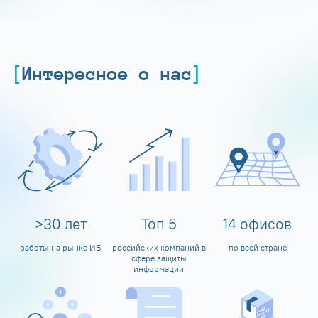
Интересное о нас
>
30
лет
Топ
5
14
офисов
работы на рынке ИБ
российских компаний в
по всей стране
сфере защиты
информации