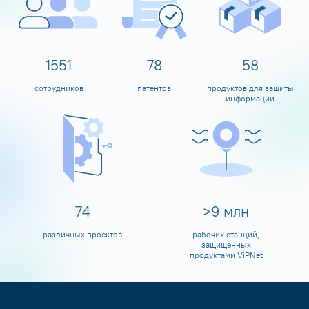
1600
80
60
сотрудников
патентов
продуктов для защиты
информации
80
>
10
млн
различных проектов
рабочих станций,
защищенных
продуктами ViPNet