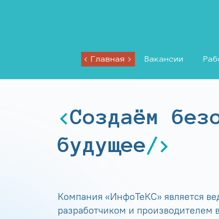
Главная
Вакансии
Раб
Создаём без
будущее
Компания «ИнфоТеКС» является в
разработчиком и производителем в