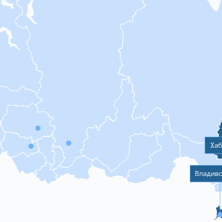
Ха
Владив