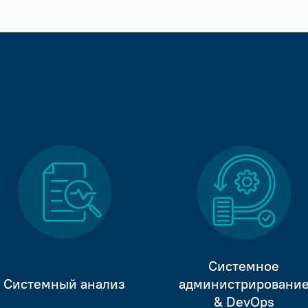
Системное
Системный анализ
администрировани
& DevOps