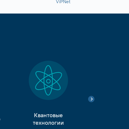
ViPNet
Квантовые
е
Тестиро
технологии