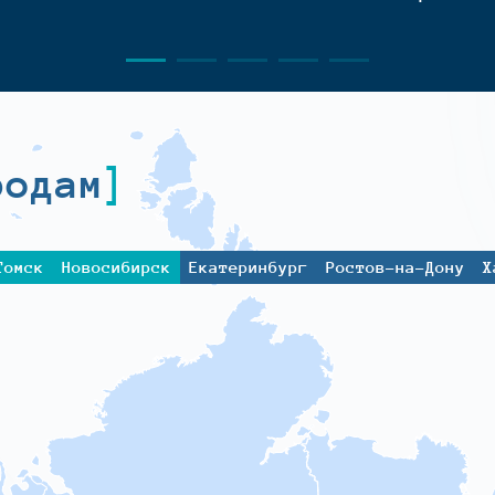
родам
Томск
Новосибирск
Екатеринбург
Ростов-на-Дону
Х