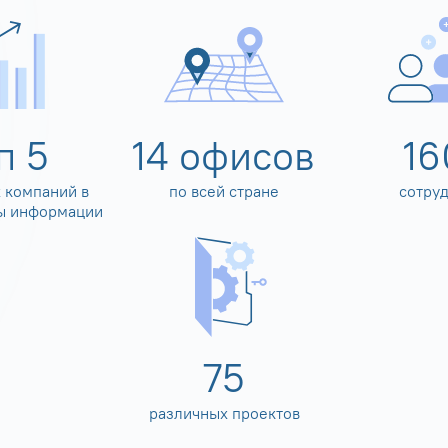
оп
5
14
офисов
16
 компаний в
по всей стране
сотру
ы информации
80
различных проектов