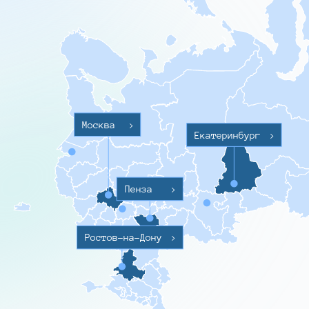
Москва
>
Екатеринбург
>
Пенза
>
Ростов-на-Дону
>