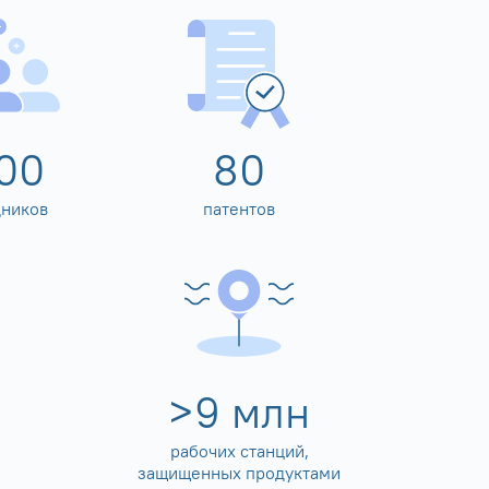
00
80
дников
патентов
>
10
млн
рабочих станций,
защищенных продуктами