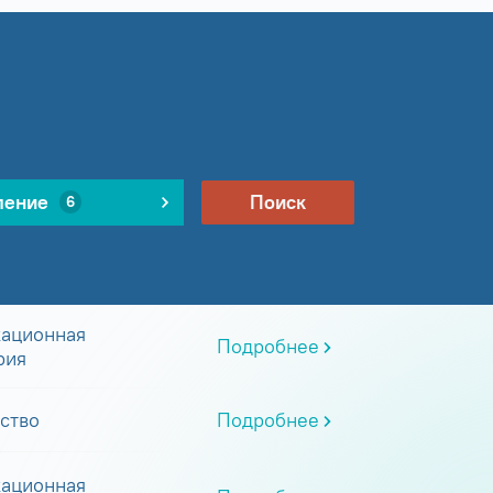
ление
Поиск
6
ационная
Подробнее
рия
ство
Подробнее
ационная