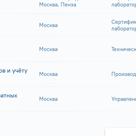
Москва, Пенза
лаборато
Сертифик
Москва
лаборато
Москва
Техничес
в и учёту
Москва
Производ
ратных
Москва
Управлен