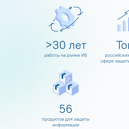
>
30
лет
Т
работы на рынке ИБ
российских
сфере защит
60
продуктов для защиты
информации