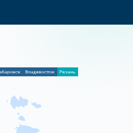
абаровск
Владивосток
Рязань