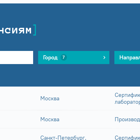
нсиям
Город
Направ
7
Сертифик
Москва
лаборато
Москва
Производ
Санкт-Петербург,
Сертифик