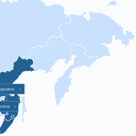
баровск
>
осток
>