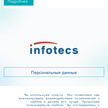
Подробнее
Персональные данные
Мы используем cookie. Это позволяет нам
+7 (495) 737-6192, 8-800-250-0-260
анализировать взаимодействие посетителей с
practice@infotecs.ru
,
hr@infotecs.ru
сайтом и делать его лучше. Продолжая
пользоваться сайтом, Вы соглашаетесь с