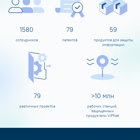
1600
80
60
сотрудников
патентов
продуктов для защиты
информации
80
>
10
млн
различных проектов
рабочих станций,
защищенных
продуктами ViPNet