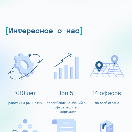
Интересное о нас
>
30
лет
Топ
5
14
офисов
работы на рынке ИБ
российских компаний в
по всей стране
сфере защиты
информации