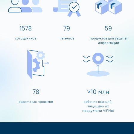
1600
80
60
сотрудников
патентов
продуктов для защиты
информации
80
>
10
млн
различных проектов
рабочих станций,
защищенных
продуктами ViPNet