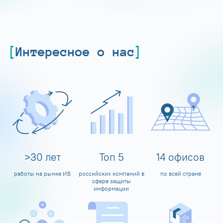
Интересное о нас
>
30
лет
Топ
5
14
офисов
работы на рынке ИБ
российских компаний в
по всей стране
сфере защиты
информации