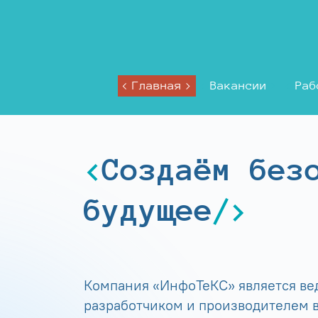
Главная
Вакансии
Раб
Создаём без
будущее
Компания «ИнфоТеКС» является в
разработчиком и производителем в