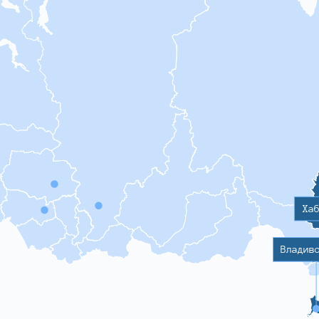
Ха
Владив