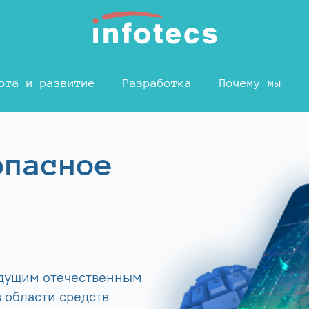
ота и развитие
Разработка
Почему мы
опасное
едущим отечественным
 области средств