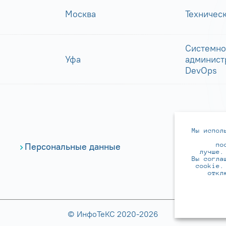
Москва
Техничес
Системно
Уфа
админист
DevOps
Мы испол
по
Персональные данные
лучше.
Вы согла
cookie.
откл
© ИнфоТеКС 2020-2026