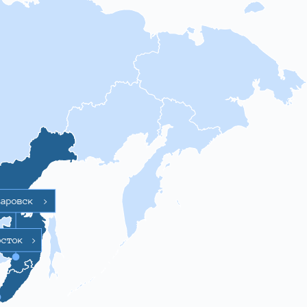
баровск
>
осток
>