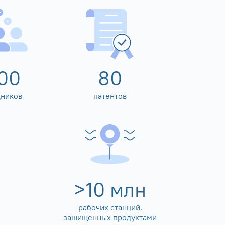
00
80
дников
патентов
>
10
млн
рабочих станций,
защищенных продуктами