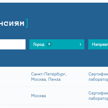
нсиям
Город
Направ
9
Санкт-Петербург,
Сертифик
Москва, Пенза
лаборато
Сертифик
Москва
лаборато