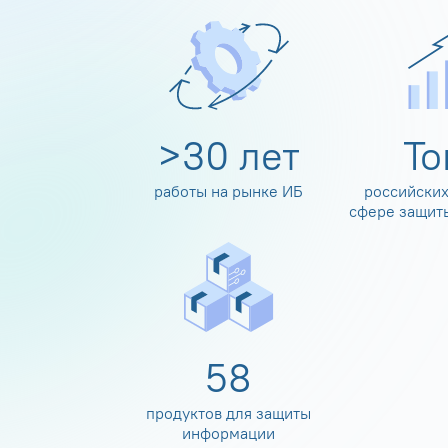
>
30
лет
Т
работы на рынке ИБ
российских
сфере защит
60
продуктов для защиты
информации