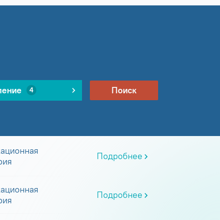
ление
Поиск
4
ационная
Подробнее
рия
ационная
Подробнее
рия