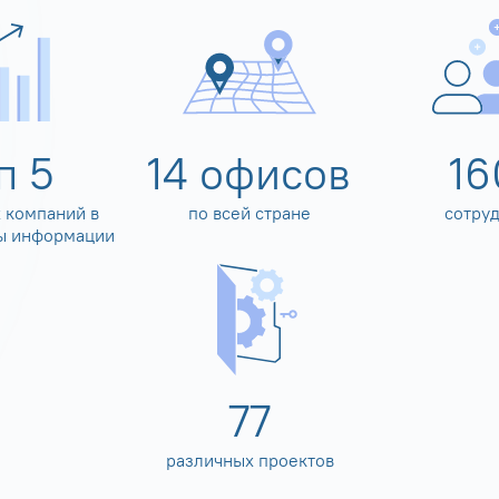
оп
5
14
офисов
16
 компаний в
по всей стране
сотру
ы информации
80
различных проектов