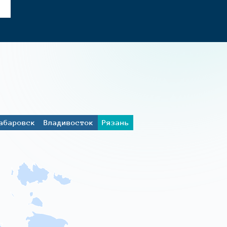
абаровск
Владивосток
Рязань