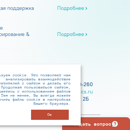
кая поддержка
Подробнее
е
рирование &
Подробнее
ьзуем cookie. Это позволяет нам
анализировать взаимодействие
сетителей с сайтом и делать его
+7 (495) 737-6192, 8-800-250-0-260
 Продолжая пользоваться сайтом,
practice@infotecs.ru
,
hr@infotecs.ru
шаетесь с использованием файлов
 Тем не менее, Вы всегда можете
127273, г. Москва, Отрадная ул., 2Б
ючить файлы cookie в настройках
Вашего браузера.
строение 1
Ок
Задать вопрос