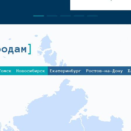
родам
Томск
Новосибирск
Екатеринбург
Ростов-на-Дону
Х