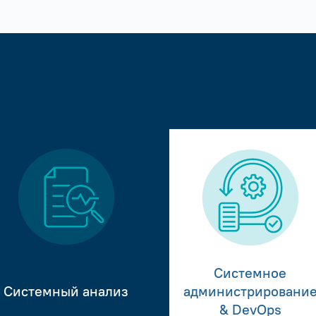
Системное
Системный анализ
администрировани
& DevOps