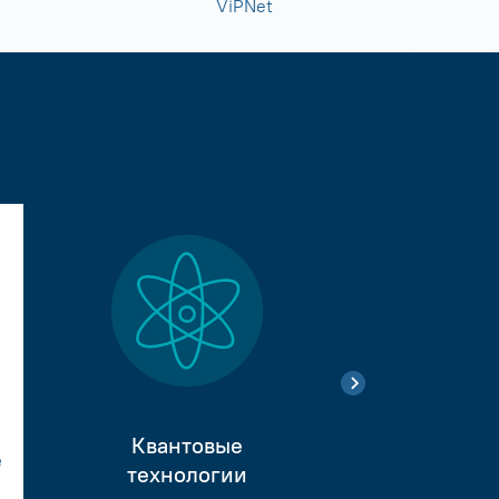
ViPNet
Квантовые
е
Тестиро
технологии