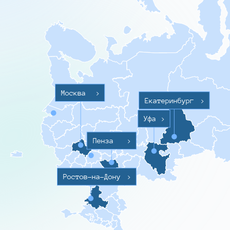
Москва
>
Екатеринбург
>
Уфа
>
Пенза
>
Ростов-на-Дону
>