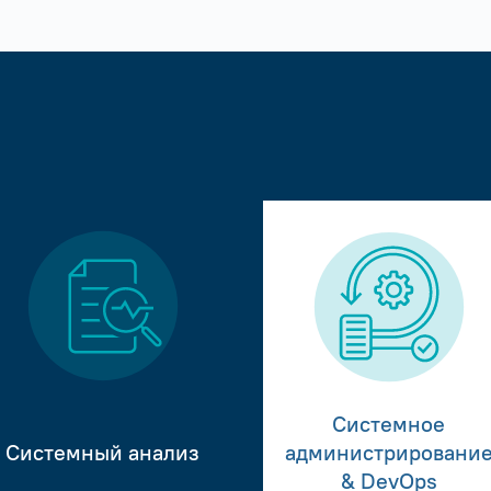
Системное
Системный анализ
администрировани
& DevOps