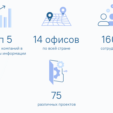
оп
5
14
офисов
16
 компаний в
по всей стране
сотру
ы информации
80
различных проектов