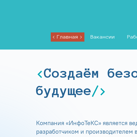
Главная
Вакансии
Раб
Создаём без
будущее
Компания «ИнфоТеКС» является в
разработчиком и производителем в