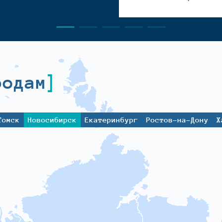
родам
Томск
Новосибирск
Екатеринбург
Ростов-на-Дону
Х