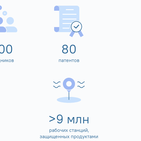
00
80
дников
патентов
>
10
млн
рабочих станций,
защищенных продуктами