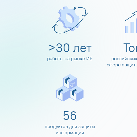
>
30
лет
Т
работы на рынке ИБ
российских
сфере защит
60
продуктов для защиты
информации