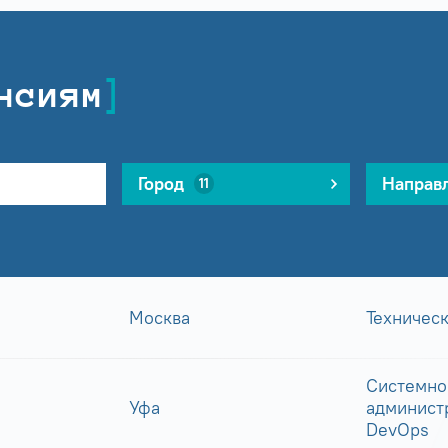
нсиям
Город
Направ
11
Москва
Техничес
Системно
Уфа
админист
DevOps