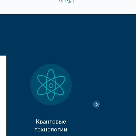
ViPNet
Квантовые
е
Тестиро
технологии