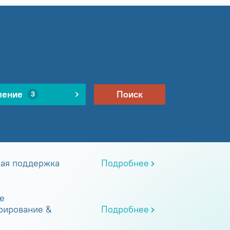
ление
Поиск
3
кая поддержка
Подробнее
е
рирование &
Подробнее