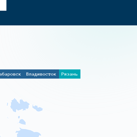
абаровск
Владивосток
Рязань