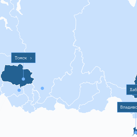
Томск
>
Ха
Владив