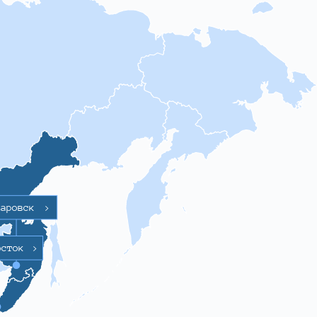
баровск
>
осток
>