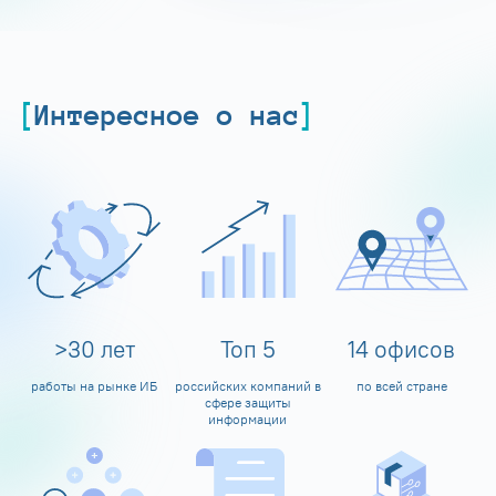
Интересное о нас
>
30
лет
Топ
5
14
офисов
работы на рынке ИБ
российских компаний в
по всей стране
сфере защиты
информации