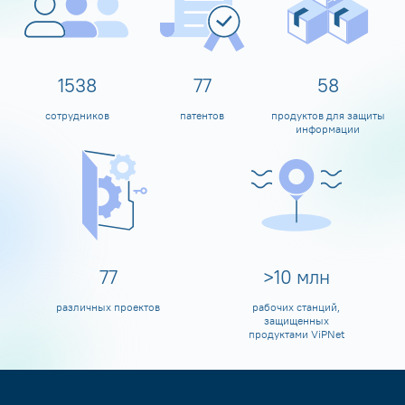
1600
80
60
сотрудников
патентов
продуктов для защиты
информации
80
>
10
млн
различных проектов
рабочих станций,
защищенных
продуктами ViPNet