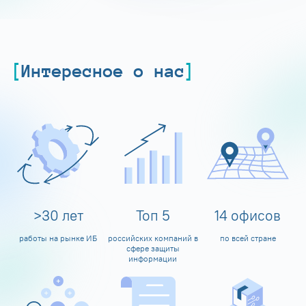
Интересное о нас
>
30
лет
Топ
5
14
офисов
работы на рынке ИБ
российских компаний в
по всей стране
сфере защиты
информации