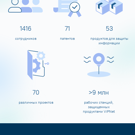
1595
80
60
сотрудников
патентов
продуктов для защиты
информации
80
>
10
млн
различных проектов
рабочих станций,
защищенных
продуктами ViPNet