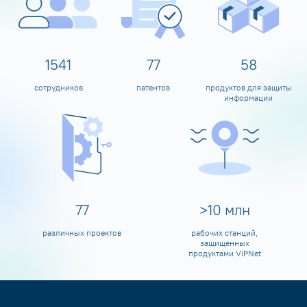
1600
80
60
сотрудников
патентов
продуктов для защиты
информации
80
>
10
млн
различных проектов
рабочих станций,
защищенных
продуктами ViPNet