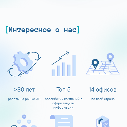
Интересное о нас
>
30
лет
Топ
5
14
офисов
работы на рынке ИБ
российских компаний в
по всей стране
сфере защиты
информации